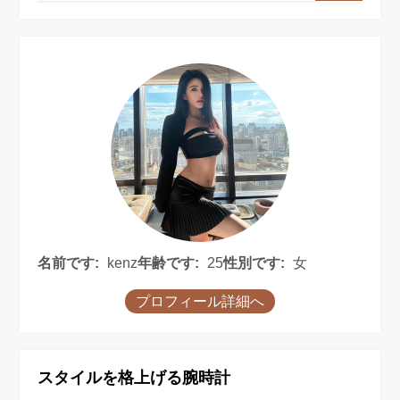
名前です:
kenz
年齢です:
25
性別です:
女
プロフィール詳細へ
スタイルを格上げる腕時計