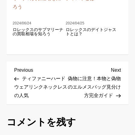
2024/06/24
2024/04/25
ロレックスのサブマリーナ
ロレックスのデイトジャス
の買取相場を知ろう
トとは？
投
Previous
Next
Previous
Next
稿
Post
Post
ティファニーハード
偽物に注意！本物と偽物
ナ
ウェアリンクネックレス
のエルメスバッグ見分け
ビ
の人気
方完全ガイド
ゲ
ー
シ
コメントを残す
ョ
ン