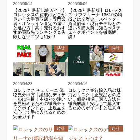
2025/05/14
2025/05/06
【2025年最新比較ガイド】
【2025年最新版】ロレック
ロレックスの買取はどこが
ス サブマリーナ 16610の特
良い？大手買取店・専門業
徴とは？歴史・スペック・
者・オンライン査定の違い
資産価値・現行モデルとの
と選び方｜高く売れるおす
違い＆購入前に知るべきチ
すめ買取先ランキング＆失
ェックポイントを徹底解
敗しないコツも紹介！
説！
時計
時計
2025/04/23
2025/04/16
ロレックス チェリーニ 偽
ロレックス並行輸入品の魅
物見分け方｜繊細なディテ
力とリスク｜正規品との違
ールに注目！本物との違い
い、価格相場、購入方法を
を見極めるための徹底チェ
徹底解説！安心して購入す
ックポイントと、正規品を
るためのポイントと注意点
安心して手に入れるための
完全ガイド
時計
時計