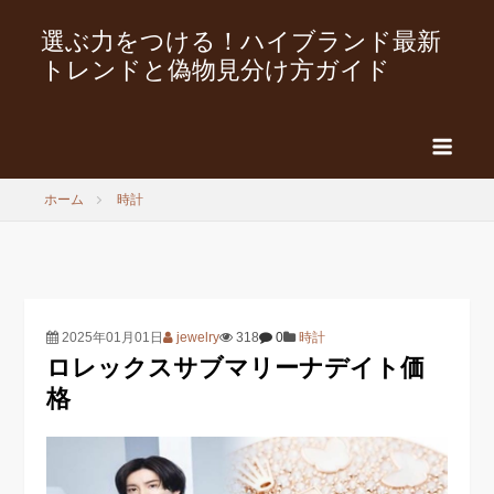
選ぶ力をつける！ハイブランド最新
トレンドと偽物見分け方ガイド
ホーム
時計
2025年01月01日
jewelry
318
0
時計
ロレックスサブマリーナデイト価
格