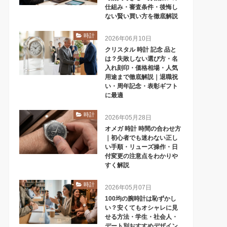
仕組み・審査条件・後悔し
ない賢い買い方を徹底解説
時計
2026年06月10日
クリスタル 時計 記念 品と
は？失敗しない選び方・名
入れ刻印・価格相場・人気
用途まで徹底解説｜退職祝
い・周年記念・表彰ギフト
に最適
時計
2026年05月28日
オメガ 時計 時間の合わせ方
｜初心者でも迷わない正し
い手順・リューズ操作・日
付変更の注意点をわかりや
すく解説
時計
2026年05月07日
100均の腕時計は恥ずかし
い？安くてもオシャレに見
せる方法・学生・社会人・
デート別おすすめデザイン