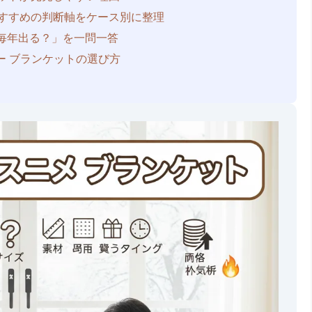
すすめの判断軸
をケース別に整理
毎年出る？」を一問一答
ー ブランケット
の選び方