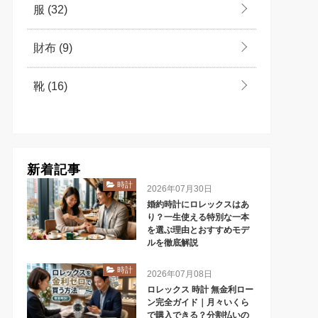
服
(32)
財布
(9)
靴
(16)
新着記事
時計
2026年07月30日
婚約時計にロレックスはあ
り？一生使える特別な一本
を選ぶ理由とおすすめモデ
ルを徹底解説
時計
2026年07月08日
ロレックス 時計 無金利ロー
ン完全ガイド｜月々いくら
で購入できる？分割払いの