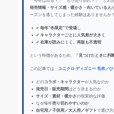
「今年は出る？」「もう売り切れ？」「どれ
発売情報・サイズ感・暖かさ・向いている人
ーズンを逃してしまった経験はありませんか
✔
毎年“冬限定”で登場
し
✔
キャラクターごとに人気差が大きく
✔
在庫が読みにくく、再販も不透明
という特徴があるため、
「見つけたときに判
この記事では、
ユニクロ ディズニー 毛布／
どの
コラボ・キャラクター
が人気なのか
発売日・販売期間
はどう決まるのか
サイズ・素材・暖かさ
の現実的な評価
なぜ毎年
売り切れやすいのか
自宅用／子供用／大人用／ギフト
で選び方