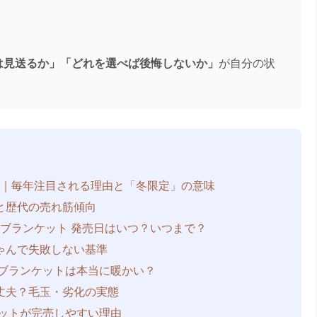
は見送るか」「どれを選べば後悔しないか」
が自分の状
。
？
｜
毎年注目される理由と「冬限定」の意味
と歴代の売れ筋傾向
 ブランケット 発売日
はいつ？いつまで？
ゃん
で失敗しない基準
スブランケット
は本当に暖かい？
丈夫？
毛玉・劣化の実態
ットが完売しやすい理由