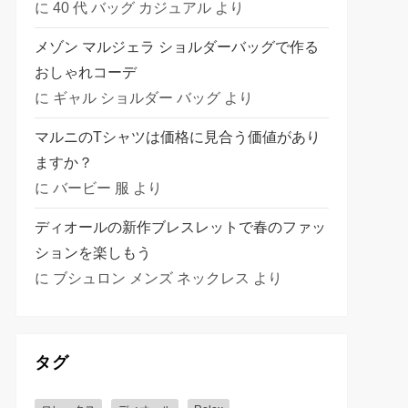
に
40 代 バッグ カジュアル
より
メゾン マルジェラ ショルダーバッグで作る
おしゃれコーデ
に
ギャル ショルダー バッグ
より
マルニのTシャツは価格に見合う価値があり
ますか？
に
バービー 服
より
ディオールの新作ブレスレットで春のファッ
ションを楽しもう
に
ブシュロン メンズ ネックレス
より
タグ