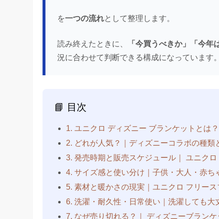
を
一つの流れ
として整理します。
読み終えたときに、
「今買うべきか」「今年
況に合わせて判断できる構成になっています
📘 目次
1.
ユニクロ ディズニー ブランケット
とは
2. どれが人気？
｜
ディズニーコラボの種類
3. 発売時期と販売スケジュール
｜
ユニクロ
4. サイズ感と使い分け
｜
子供・大人・赤ち
5. 素材と暖かさの現実
｜
ユニクロ フリー
6. 洗濯・耐久性・日常使い
｜
洗濯しても大
7. なぜ売り切れる？
｜
ディズニーブランケ