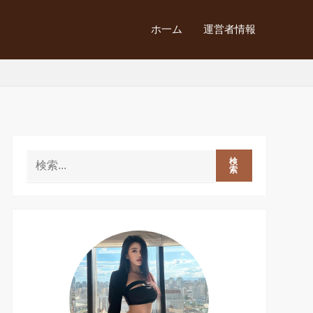
ホ一ム
運営者情報
検
索