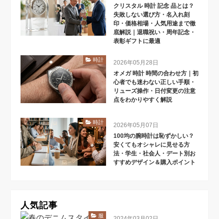
クリスタル 時計 記念 品とは？
失敗しない選び方・名入れ刻
印・価格相場・人気用途まで徹
底解説｜退職祝い・周年記念・
表彰ギフトに最適
時計
2026年05月28日
オメガ 時計 時間の合わせ方｜初
心者でも迷わない正しい手順・
リューズ操作・日付変更の注意
点をわかりやすく解説
時計
2026年05月07日
100均の腕時計は恥ずかしい？
安くてもオシャレに見せる方
法・学生・社会人・デート別お
すすめデザイン＆購入ポイント
人気記事
服
2024年03月02日