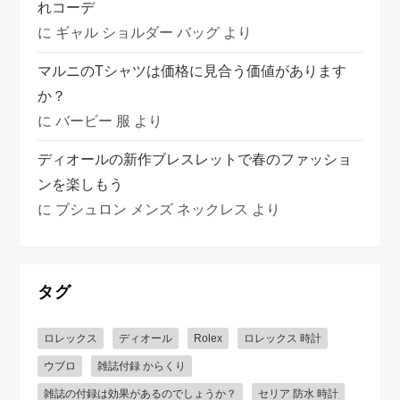
れコーデ
に
ギャル ショルダー バッグ
より
マルニのTシャツは価格に見合う価値があります
か？
に
バービー 服
より
ディオールの新作ブレスレットで春のファッショ
ンを楽しもう
に
ブシュロン メンズ ネックレス
より
タグ
ロレックス
ディオール
Rolex
ロレックス 時計
ウブロ
雑誌付録 からくり
雑誌の付録は効果があるのでしょうか？
セリア 防水 時計