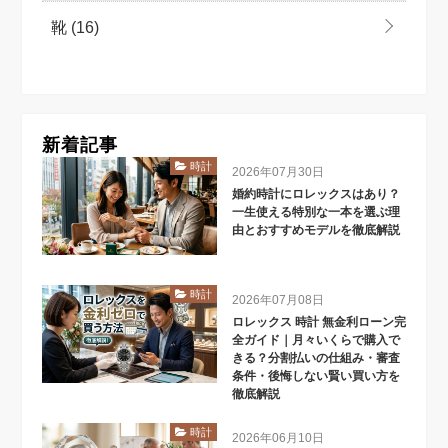
靴
(16)
新着記事
時計
2026年07月30日
婚約時計にロレックスはあり？
一生使える特別な一本を選ぶ理
由とおすすめモデルを徹底解説
時計
2026年07月08日
ロレックス 時計 無金利ローン完
全ガイド｜月々いくらで購入で
きる？分割払いの仕組み・審査
条件・後悔しない賢い買い方を
徹底解説
時計
2026年06月10日