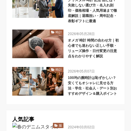
クリスタル 時計 記念 品とは？
失敗しない選び方・名入れ刻
印・価格相場・人気用途まで徹
底解説｜退職祝い・周年記念・
表彰ギフトに最適
時計
2026年05月28日
オメガ 時計 時間の合わせ方｜初
心者でも迷わない正しい手順・
リューズ操作・日付変更の注意
点をわかりやすく解説
時計
2026年05月07日
100均の腕時計は恥ずかしい？
安くてもオシャレに見せる方
法・学生・社会人・デート別お
すすめデザイン＆購入ポイント
人気記事
服
2024年03月02日