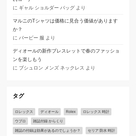
に
ギャル ショルダー バッグ
より
マルニのTシャツは価格に見合う価値があります
か？
に
バービー 服
より
ディオールの新作ブレスレットで春のファッショ
ンを楽しもう
に
ブシュロン メンズ ネックレス
より
タグ
ロレックス
ディオール
Rolex
ロレックス 時計
ウブロ
雑誌付録 からくり
雑誌の付録は効果があるのでしょうか？
セリア 防水 時計