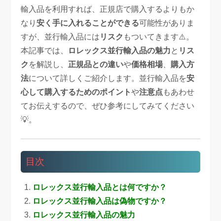
輸入品を利用すれば、正規店で購入するよりもか
なり
安く手に入れることができる
可能性がありま
すが、並行輸入品には
リスク
もついてきます⚠️。
本記事では、
ロレックス並行輸入品の魅力
と
リス
ク
を解説し、
正規品との違い
や
価格相場
、
購入方
法
について詳しくご紹介します。並行輸入品を
安
心して購入するためのポイント
や
注意点
もあわせ
てお伝えするので、ぜひ参考にしてみてください
💡。
目次
ロレックス並行輸入品とは何ですか？
ロレックス並行輸入品は偽物ですか？
ロレックス並行輸入品の魅力