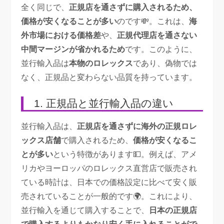
全く同じで、
正規店を通さずに購入されるため、
価格が安くなることが多い
のです💸。これは、
海
外市場における価格差
や、
正規代理店を通さない
中間マージンが省かれるため
です。このように、
並行輸入品は
本物のロレックス
であり、偽物では
なく、正規品と変わらない品質を持っています。
1. 正規品と並行輸入品の違い
並行輸入品は、
正規店を通さずに海外の正規ロレ
ックス店舗
で購入されるため、
価格が安くなるこ
とが多い
という特徴があります💵。例えば、アメ
リカやヨーロッパのロレックス直営店で販売され
ている時計は、日本での価格設定に比べて安く販
売されていることが一般的です🌍。これにより、
並行輸入を通じて購入することで、
日本の正規店