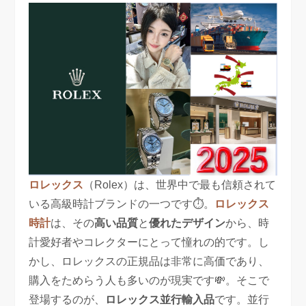
ロレックス
（Rolex）は、世界中で最も信頼されて
いる高級時計ブランドの一つです⏱️。
ロレックス
時計
は、その
高い品質
と
優れたデザイン
から、時
計愛好者やコレクターにとって憧れの的です。し
かし、ロレックスの正規品は非常に高価であり、
購入をためらう人も多いのが現実です💸。そこで
登場するのが、
ロレックス並行輸入品
です。並行