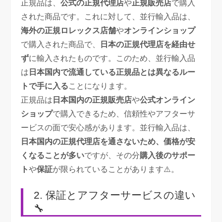
正規品は、
公式の正規代理店
や
正規販売店
で購入
された商品です。これに対して、並行輸入品は、
海外の正規ロレックス店舗
や
オンラインショップ
で購入された商品で、
日本の正規代理店を経由せ
ず
に輸入されたものです。このため、並行輸入品
は
日本国内で流通している正規品とは異なるルー
トで手に入る
ことになります。
正規品は
日本国内の正規販売店
や
公式オンライン
ショップ
で購入できるため、信頼性やアフターサ
ービスの面で安心感があります。並行輸入品は、
日本国内の正規代理店を通さないため、価格が安
くなることが多い
ですが、その分
購入後のサポー
ト
や
保証
が限られていることがあります⚠️。
2. 保証とアフターサービスの違い
🔧