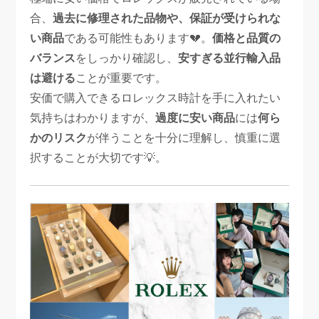
合、
過去に修理された品物や、保証が受けられな
い商品
である可能性もあります💔。
価格と品質の
バランス
をしっかり確認し、
安すぎる並行輸入品
は避ける
ことが重要です。
安価で購入できるロレックス時計を手に入れたい
気持ちはわかりますが、
過度に安い商品
には
何ら
かのリスク
が伴うことを十分に理解し、慎重に選
択することが大切です💡。