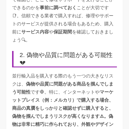
できるのかを
事前に調べておく
ことが大切です
📑。信頼できる業者で購入すれば、修理やサポー
トのサービスが提供される場合もあるため、購入
前に
サービス内容
や
保証期間
を確認しておきまし
ょう🔍。
2. 偽物や品質に問題がある可能性
💔
並行輸入品を購入する際のもう一つの大きなリス
クは、
偽物や品質に問題がある商品を掴んでしま
う可能性
です🛑。特に、インターネットや
マーケ
ットプレイス（例：メルカリ）
で購入する場合、
商品の真贋をしっかりと確認せずに購入すると、
偽物を掴んでしまうリスク
が高くなります⚠️。偽
物は非常に精巧に作られており、外観やデザイン