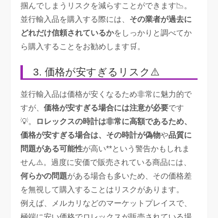
掴んでしまうリスクを減らすことができます📉。
並行輸入品を購入する際には、
その業者が過去に
どれだけ信頼されているか
をしっかりと調べてか
ら購入することをお勧めします🛒。
3. 価格が安すぎるリスク⚠️
並行輸入品は価格が安くなるため非常に魅力的で
すが、
価格が安すぎる場合には注意が必要
です
💡。
ロレックスの時計は非常に高額であるため、
価格が安すぎる場合は、
その時計が
偽物
や
品質に
問題がある可能性
が高い**という警告かもしれま
せん⚠️。過度に安価で販売されている商品には、
何らかの問題
がある場合も多いため、その価格差
を無視して購入することはリスクがあります。
例えば、メルカリなどのマーケットプレイスで、
極端に安い価格でロレックスが販売されている場