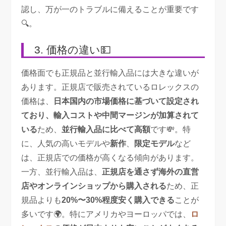
認し、万が一のトラブルに備えることが重要です
🔍。
3. 価格の違い💵
価格面でも正規品と並行輸入品には大きな違いが
あります。正規店で販売されているロレックスの
価格は、
日本国内の市場価格に基づいて設定され
ており、輸入コストや中間マージンが加算されて
いる
ため、
並行輸入品に比べて高額
です💸。特
に、人気の高いモデルや
新作
、
限定モデル
など
は、正規店での価格が高くなる傾向があります。
一方、並行輸入品は、
正規店を通さず海外の直営
店やオンラインショップから購入される
ため、正
規品よりも
20%〜30%程度安く購入できる
ことが
多いです🌍。特にアメリカやヨーロッパでは、
ロ