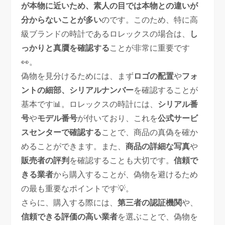
が本物に近いため、素人の目では
本物との違いが
分からないことが多い
のです。このため、特に高
級ブランドの時計であるロレックスの場合は、
し
っかりと真贋を確認する
ことが非常に重要です
👀。
偽物を見分けるためには、まず
ロゴの配置
や
フォ
ントの細部、シリアルナンバー
を確認することが
基本です📊。ロレックスの時計には、
シリアル番
号
や
モデル番号
が付いており、これを
公式サービ
スセンターで確認する
ことで、商品の真偽を確か
めることができます。また、
商品の詳細な写真
や
販売者の評判
を確認することも大切です。
信頼で
きる業者
から購入することが、偽物を避けるため
の最も重要なポイントです💡。
さらに、購入する際には、
第三者の認証機関
や、
信頼できる評価の高い業者
を選ぶことで、偽物を