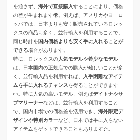
を通さず、
海外で直接購入
することにより、価格
の差が生まれます🌍。例えば、アメリカやヨーロ
ッパでは、日本よりも安く販売されているロレッ
クスの商品も多く、並行輸入を利用することで、
同じ時計を
国内価格よりも安く手に入れることが
できる
場合があります。
特に、ロレックスの
人気モデル
や
希少なモデル
は、日本国内の正規店での購入が難しいことが多
く、並行輸入品を利用すれば、
入手困難なアイテ
ムを手に入れるチャンス
を得ることができます
👀。特に人気の高いモデル、例えば
デイトナ
や
サ
ブマリーナー
などは、並行輸入を利用すること
で、国内市場での価格差を活用でき、
海外限定デ
ザイン
や
特別カラー
など、日本では手に入らない
アイテムをゲットできることもあります🎉。