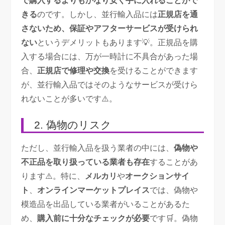
で購入するよりもかなり安く手に入れることがで
きる
のです。しかし、並行輸入品には
正規店を通
さないため、保証やアフターサービスが受けられ
ない
というデメリットもあります💡。正規品を購
入する場合には、万が一時計に不具合があった場
合、
正規店で修理や交換
を受けることができます
が、並行輸入品ではそのようなサービスが受けら
れないことが多いです⚠️。
2. 偽物のリスク
ただし、並行輸入品を扱う業者の中には、
偽物や
不正品を取り扱っている業者も存在
することがあ
ります⚠️。特に、
メルカリ
や
オークションサイ
ト
、
オンラインマーケットプレイス
では、偽物や
模造品を出品している業者がいることがあるた
め、
購入前に十分なチェックが必要
です🛒。偽物