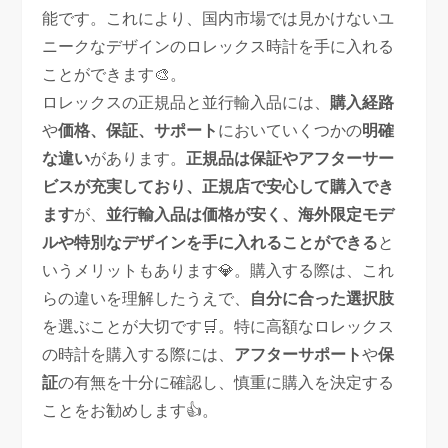
能です。これにより、国内市場では見かけないユ
ニークなデザインのロレックス時計を手に入れる
ことができます🎨。
ロレックスの正規品と並行輸入品には、
購入経路
や
価格、保証、サポート
においていくつかの
明確
な違い
があります。
正規品は保証やアフターサー
ビスが充実しており、正規店で安心して購入でき
ます
が、
並行輸入品は価格が安く、海外限定モデ
ルや特別なデザインを手に入れることができる
と
いうメリットもあります💎。購入する際は、これ
らの違いを理解したうえで、
自分に合った選択肢
を選ぶことが大切です🛒。特に高額なロレックス
の時計を購入する際には、
アフターサポート
や
保
証
の有無を十分に確認し、慎重に購入を決定する
ことをお勧めします👍。