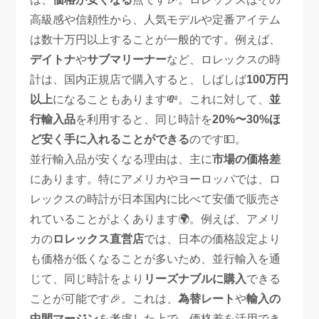
高級感や信頼性から、人気モデルや定番アイテム
は数十万円以上することが一般的です。例えば、
デイトナ
や
サブマリーナー
など、ロレックスの時
計は、国内正規店で購入すると、しばしば
100万円
以上
になることもあります💸。これに対して、
並
行輸入品
を利用すると、同じ時計を
20%〜30%ほ
ど安く手に入れることができる
のです💵。
並行輸入品が安くなる理由は、主に
市場の価格差
にあります。特にアメリカやヨーロッパでは、ロ
レックスの時計が日本国内に比べて安価で販売さ
れていることがよくあります🌍。例えば、アメリ
カの
ロレックス直営店
では、日本の価格設定より
も価格が低くなることが多いため、並行輸入を通
じて、同じ時計をより
リーズナブルに購入
できる
ことが可能です🎉。これは、
為替レート
や
輸入の
中間マージン
を考慮した上で、価格差を活用でき