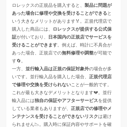
ロレックスの正規品を購入すると、
製品に問題が
あった場合に修理や交換を受けることができる
と
いう大きなメリットがあります🏅。正規代理店で
購入した商品には、
ロレックスが提供する公式保
証
が付いており、
日本国内の正規店でサービスを
受けることができます
。例えば、時計に不具合が
あった場合、正規店での
無料修理や調整
が可能で
す🔄。
一方、
並行輸入品は正規の保証対象外
の場合が多
いです。並行輸入品を購入した場合、
正規代理店
で修理や交換を受けられない
ことが一般的です。
これが最も大きなデメリットとなります💔。並行
輸入品には
独自の保証やアフターサービス
を提供
している業者もありますが、
正規店での修理やメ
ンテナンスを受けることができないリスク
は避け
られません📉。購入時に保証内容やサポートを確