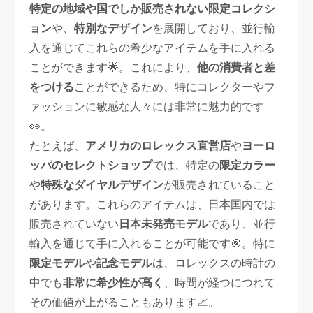
特定の地域や国でしか販売されない限定コレクシ
ョン
や、
特別なデザイン
を展開しており、並行輸
入を通じてこれらの希少なアイテムを手に入れる
ことができます🌟。これにより、
他の消費者と差
をつける
ことができるため、特にコレクターやフ
ァッションに敏感な人々には非常に魅力的です
👀。
たとえば、
アメリカのロレックス直営店
や
ヨーロ
ッパのセレクトショップ
では、特定の
限定カラー
や
特殊なダイヤルデザイン
が販売されていること
があります。これらのアイテムは、日本国内では
販売されていない
日本未発売モデル
であり、並行
輸入を通じて手に入れることが可能です🎯。特に
限定モデル
や
記念モデル
は、ロレックスの時計の
中でも
非常に希少性が高く
、時間が経つにつれて
その価値が上がることもあります📈。