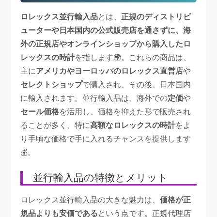
ロレックス並行輸入品
とは、
正規のディストリビ
ューターや日本国内の公式販売店を通さずに、海
外の正規店やオンラインショップから購入したロ
レックスの時計
を指します🌍。これらの商品は、
主に
アメリカやヨーロッパのロレックス直営店
や
セレクトショップ
で購入され、その後、日本国内
に輸入されます。並行輸入品は、海外での
定価
や
セール価格
を活用し、価格を抑えた形で販売され
ることが多く、特に
高額なロレックスの時計
をよ
り手頃な価格で手に入れるチャンスを提供します
💰。
並行輸入品の特徴とメリット
ロレックス並行輸入品の大きな魅力は、
価格が正
規品よりも安価である
という点です。正規代理店