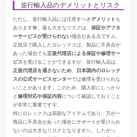
並行輸入品のデメリットとリスク
ただし、並行輸入品には注意すべき
デメリット
も
あります🛠️。最も大きなリスクは、
保証やアフタ
ーサービスが受けられない
場合がある点です⚠️。
正規店で購入したロレックスは、製品に不具合が
あった場合でも
正規代理店による保証や修理サー
ビス
を受けることができますが、並行輸入品は、
正規代理店を通さないため
、
日本国内のロレック
スの公式サービスセンター
では修理を受けられな
いことがあります。このため、購入前にしっかり
と
修理対応や保証内容
について確認しておくこと
が非常に重要です💡。
特にロレックスは高額なアイテムであり、万が一
商品に不具合があった場合にサポートが受けられ
ないのは大きなリスクとなります📉。したがっ