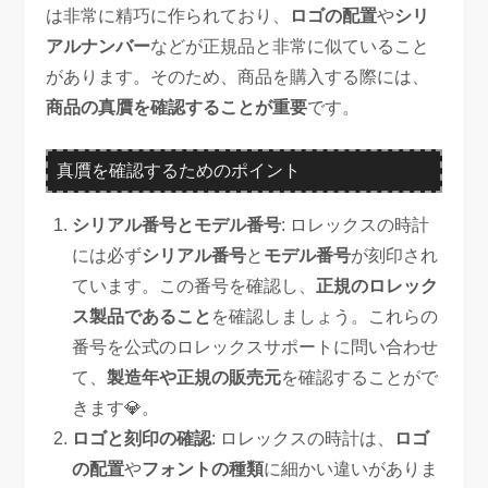
は非常に精巧に作られており、
ロゴの配置
や
シリ
アルナンバー
などが正規品と非常に似ていること
があります。そのため、商品を購入する際には、
商品の真贋を確認することが重要
です。
真贋を確認するためのポイント
シリアル番号とモデル番号
: ロレックスの時計
には必ず
シリアル番号
と
モデル番号
が刻印され
ています。この番号を確認し、
正規のロレック
ス製品であること
を確認しましょう。これらの
番号を公式のロレックスサポートに問い合わせ
て、
製造年や正規の販売元
を確認することがで
きます💎。
ロゴと刻印の確認
: ロレックスの時計は、
ロゴ
の配置
や
フォントの種類
に細かい違いがありま