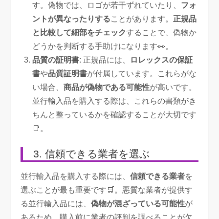
す。偽物では、ロゴが若干ずれていたり、
フォ
ントが異なったりする
ことがあります。
正規品
と比較して細部をチェック
することで、偽物か
どうかを判断する手助けになります👀。
品質の証明書
: 正規品には、
ロレックスの保証
書
や
品質証明書
が付属しています。これらがな
い場合、
商品が偽物である可能性
が高いです。
並行輸入品を購入する際は、これらの書類がき
ちんと整っているかを確認することが大切です
📑。
3. 信頼できる業者を選ぶ
並行輸入品を購入する際には、
信頼できる業者
を
選ぶことが最も重要です🛒。悪質な業者が提供す
る並行輸入品には、
偽物が混ざっている可能性
が
あるため、購入前に業者の評判を調べることが欠