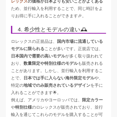
レックス
の価格が日本よりも安いことがよくある
ため、並行輸入を利用することで、同じ時計をよ
りお得に手に入れることができます🎉。
4. 希少性とモデルの違い🕰️
ロレックスの正規品は、
国内市場に流通している
モデルに限られる
ことが多いです。正規店では、
日本国内で需要の高いモデル
が多く取り扱われて
おり、
数量限定や特別仕様のモデル
も販売される
ことがあります。しかし、並行輸入を利用するこ
とで、
日本では手に入らない海外限定モデル
や、
特定の
地域でのみ販売されているデザイン
を手に
入れることができます🌟。
例えば、アメリカやヨーロッパでは、
限定カラー
や
特別仕様
のロレックスが販売されており、並行
輸入を通じてこれらのモデルを購入することが可