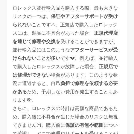
ロレックス並行輸入品を購入する際、最も大きな
リスクの一つは、
保証やアフターサポートが受け
られない
ことです⚠️。正規店で購入したロレック
スには、製品に不具合があった場合、
正規代理店
を通じて修理や交換
を受けることができますが、
並行輸入品にはこのような
アフターサービスが受
けられないことが多い
です💔。例えば、並行輸入
で購入したロレックスが故障した場合、
正規店で
は修理ができない
場合があります。このような状
況に遭遇すると、
自己負担で修理を依頼する必要
がある
ため、予期しない費用が発生することもあ
ります💸。
さらに、ロレックスの時計は高額な商品であるた
め、購入後に不具合が生じた場合のリスクは無視
できません🧐。購入前に
保証の有無や範囲
につい
て確認し、どこで修理やサポートを受けることが