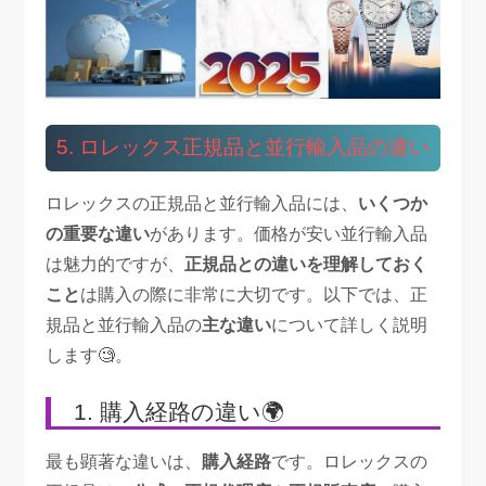
5. ロレックス正規品と並行輸入品の違い
ロレックスの正規品と並行輸入品には、
いくつか
の重要な違い
があります。価格が安い並行輸入品
は魅力的ですが、
正規品との違いを理解しておく
こと
は購入の際に非常に大切です。以下では、正
規品と並行輸入品の
主な違い
について詳しく説明
します🧐。
1. 購入経路の違い🌍
最も顕著な違いは、
購入経路
です。ロレックスの