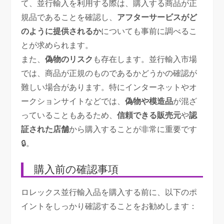
て、並行輸入を利用する際は、購入する商品が正
規品であることを確認し、
アフターサービスがど
のように提供されるか
についても事前に調べるこ
とが求められます。
また、
偽物のリスク
も存在します。並行輸入市場
では、商品が正規のものであるかどうかの確認が
難しい場合があります。特にインターネットやオ
ークションサイトなどでは、
偽物や模造品
が混ざ
っていることもあるため、
信頼できる販売元
や
認
証された店舗
から購入することが非常に重要です
🔒。
購入前の確認事項
ロレックス並行輸入品を購入する前に、以下のポ
イントをしっかり確認することをお勧めします：