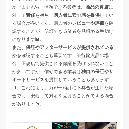
かせません🔍。信頼できる業者は、
商品の真贋
に
対して
責任を持ち、購入者に安心感を提供
してい
る場合が多いです。購入者の
レビューや評価
を確
認することが、信頼できる業者を見極める手助け
になります📊。
また、
保証やアフターサービスが提供されている
か
を確認することも重要です。並行輸入品の場
合、正規店で提供される保証を受けられないこと
が多いですが、信頼できる業者は
独自の保証やサ
ポートサービス
を提供していることもあります
📑。これにより、万が一時計に不具合が生じた場
合でも、安心して対応を受けることができる場合
があります💎。