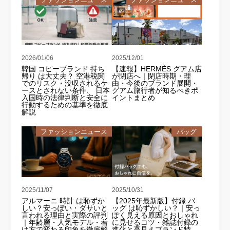
2026/01/06
2025/12/01
韓国 コピーブランド 持ち
【速報】HERMÈS グアム店
帰り は大丈夫？ 空港税関
が閉店へ｜閉店時期・理
でのリスク・没収されるケ
由・今後のブランド展開・
ースとされない条件、 日本
グアム旅行者が知るべきポ
入国時の法律判断と安全に
イントまとめ
行動するための基準を徹底
解説
ファッションニュース
バッグ
2025/11/07
2025/10/31
アルマーニ 時計 は恥ずか
【2025年最新版】付録 バ
しい？安っぽい・ダサいと
ッグ は恥ずかしい？｜安っ
言われる理由と実際の評判
ぽく見える原因とおしゃれ
｜年齢層・人気モデル・着
に見せるコツ・雑誌付録の
け方で変わる印象を徹底解
進化と高見えブランド特