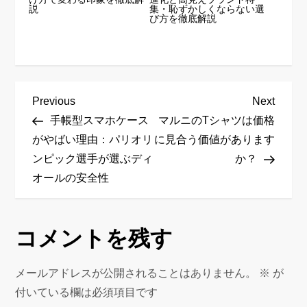
説
集・恥ずかしくならない選
び方を徹底解説
投
Previous
Next
Previous
Next
稿
Post
Post
手帳型スマホケース
マルニのTシャツは価格
ナ
がやばい理由：パリオリ
に見合う価値があります
ビ
ンピック選手が選ぶディ
か？
ゲ
オールの安全性
ー
シ
ョ
コメントを残す
ン
メールアドレスが公開されることはありません。
※
が
付いている欄は必須項目です