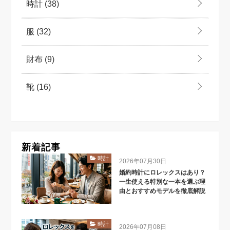
時計
(38)
服
(32)
財布
(9)
靴
(16)
新着記事
時計
2026年07月30日
婚約時計にロレックスはあり？
一生使える特別な一本を選ぶ理
由とおすすめモデルを徹底解説
時計
2026年07月08日