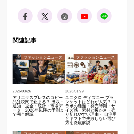
関連記事
ファッションニュース
ファッションニュース
2026/03/26
2026/01/29
アリエクスプレスのコピー
ユニクロ ディズニー ブラ
品は税関で止まる？ 没収・
ンケットはどれが人気？ コ
通知・返金・統計・市場デ
ラボの種類・発売時期・サ
ータ・2026年以降の予測ま
イズ感・素材と暖かさ・売
で完全解説
り切れやすい理由・ 自宅用
とギフトで失敗しない選び
方を徹底解説
ファッションニュース
ファッションニュース