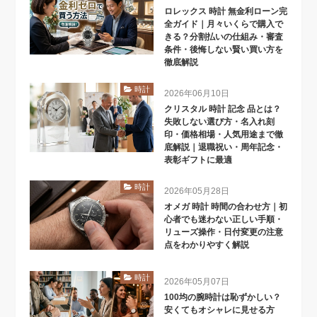
ロレックス 時計 無金利ローン完
全ガイド｜月々いくらで購入で
きる？分割払いの仕組み・審査
条件・後悔しない賢い買い方を
徹底解説
時計
2026年06月10日
クリスタル 時計 記念 品とは？
失敗しない選び方・名入れ刻
印・価格相場・人気用途まで徹
底解説｜退職祝い・周年記念・
表彰ギフトに最適
時計
2026年05月28日
オメガ 時計 時間の合わせ方｜初
心者でも迷わない正しい手順・
リューズ操作・日付変更の注意
点をわかりやすく解説
時計
2026年05月07日
100均の腕時計は恥ずかしい？
安くてもオシャレに見せる方