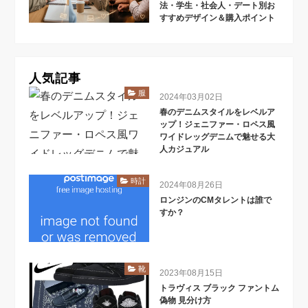
法・学生・社会人・デート別お
すすめデザイン＆購入ポイント
人気記事
服
2024年03月02日
春のデニムスタイルをレベルア
ップ！ジェニファー・ロペス風
ワイドレッグデニムで魅せる大
人カジュアル
時計
2024年08月26日
ロンジンのCMタレントは誰で
すか？
靴
2023年08月15日
トラヴィス ブラック ファントム
偽物 見分け方