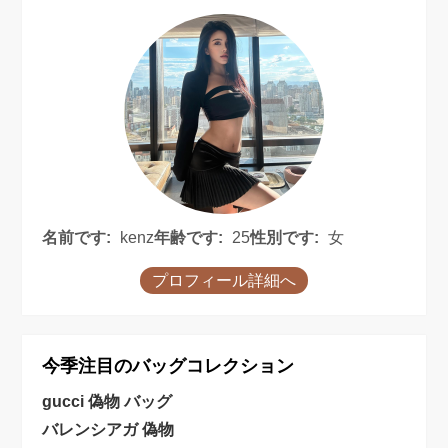
名前です:
kenz
年齢です:
25
性別です:
女
プロフィール詳細へ
今季注目のバッグコレクション
gucci 偽物 バッグ
バレンシアガ 偽物