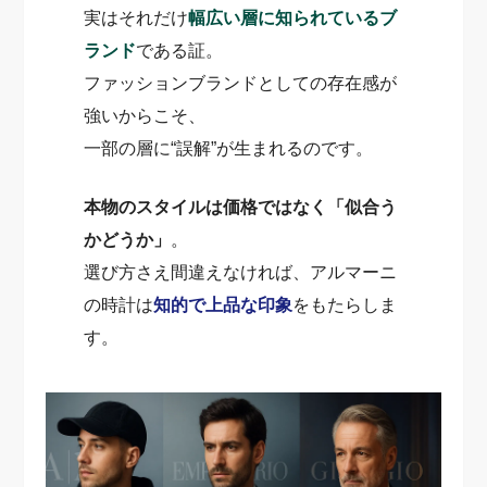
実はそれだけ
幅広い層に知られているブ
ランド
である証。
ファッションブランドとしての存在感が
強いからこそ、
一部の層に“誤解”が生まれるのです。
本物のスタイルは価格ではなく「似合う
かどうか」
。
選び方さえ間違えなければ、アルマーニ
の時計は
知的で上品な印象
をもたらしま
す。