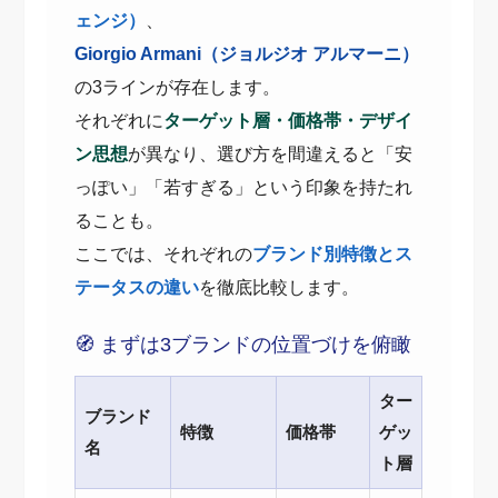
ェンジ）
、
Giorgio Armani（ジョルジオ アルマーニ）
の3ラインが存在します。
それぞれに
ターゲット層・価格帯・デザイ
ン思想
が異なり、選び方を間違えると「安
っぽい」「若すぎる」という印象を持たれ
ることも。
ここでは、それぞれの
ブランド別特徴とス
テータスの違い
を徹底比較します。
🧭 まずは3ブランドの位置づけを俯瞰
ター
ブランド
特徴
価格帯
ゲッ
名
ト層