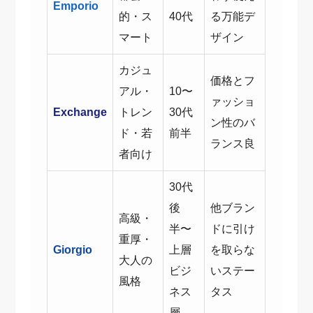
Emporio
的・ス
40代
る万能デ
マート
ザイン
カジュ
価格とフ
アル・
10〜
ァッショ
Exchange
トレン
30代
ン性のバ
ド・若
前半
ランス良
者向け
30代
後
他ブラン
高級・
半〜
ドに引け
重厚・
Giorgio
上層
を取らな
大人の
ビジ
いステー
風格
ネス
タス
層