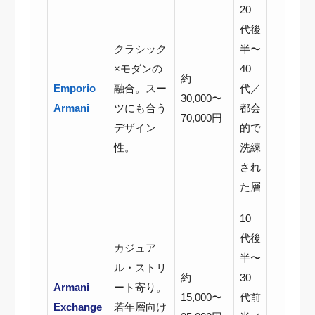
20
代後
クラシック
半〜
×モダンの
40
約
Emporio
融合。スー
代／
30,000〜
Armani
ツにも合う
都会
70,000円
デザイン
的で
性。
洗練
され
た層
10
代後
カジュア
半〜
ル・ストリ
約
30
Armani
ート寄り。
15,000〜
代前
Exchange
若年層向け