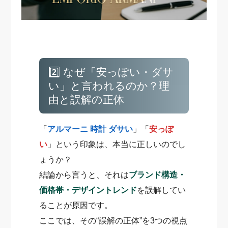
2️⃣ なぜ「安っぽい・ダサ
い」と言われるのか？理
由と誤解の正体
「
アルマーニ 時計 ダサい
」「
安っぽ
い
」という印象は、本当に正しいのでし
ょうか？
結論から言うと、それは
ブランド構造・
価格帯・デザイントレンド
を誤解してい
ることが原因です。
ここでは、その“誤解の正体”を3つの視点