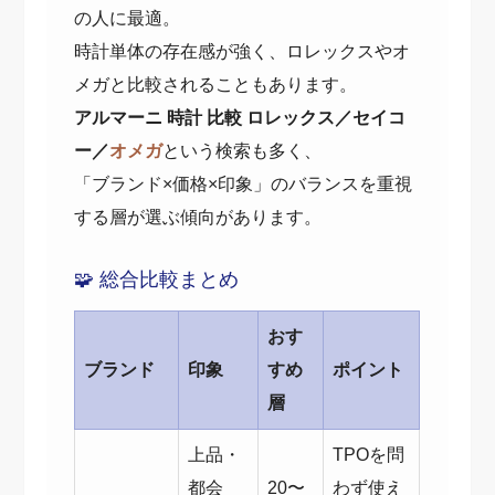
の人に最適。
時計単体の存在感が強く、ロレックスやオ
メガと比較されることもあります。
アルマーニ 時計 比較 ロレックス／セイコ
ー／
オメガ
という検索も多く、
「ブランド×価格×印象」のバランスを重視
する層が選ぶ傾向があります。
🧩 総合比較まとめ
おす
ブランド
印象
すめ
ポイント
層
上品・
TPOを問
都会
20〜
わず使え