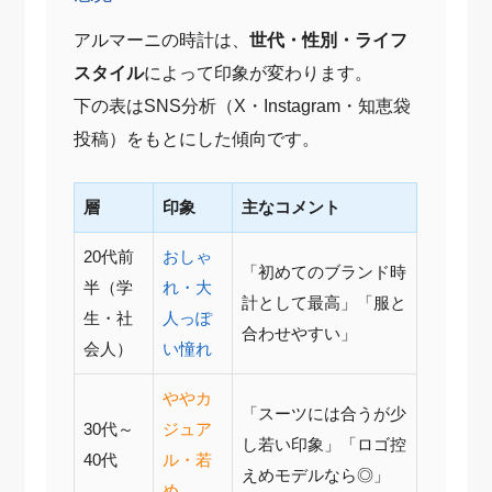
アルマーニの時計は、
世代・性別・ライフ
スタイル
によって印象が変わります。
下の表はSNS分析（X・Instagram・知恵袋
投稿）をもとにした傾向です。
層
印象
主なコメント
20代前
おしゃ
「初めてのブランド時
半（学
れ・大
計として最高」「服と
生・社
人っぽ
合わせやすい」
会人）
い憧れ
ややカ
「スーツには合うが少
30代～
ジュア
し若い印象」「ロゴ控
40代
ル・若
えめモデルなら◎」
め