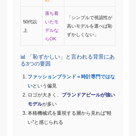
落ち着
「シンプルで視認性が
50代以
いたモ
高いモデルを選べば恥
上
デルな
ずかしくない」
らOK
📊 「恥ずかしい」と言われる背景にあ
る3つの要因
ファッションブランド＝時計専門ではな
い
という偏見
ロゴが大きく、
ブランドアピールが強い
モデル
が多い
本格機械式を重視する層から見れば“軽
い”と感じられる