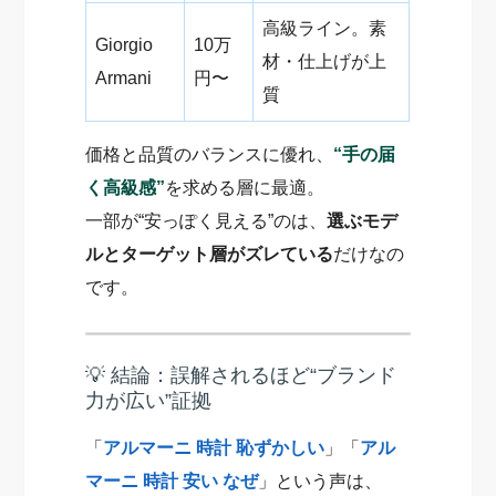
高級ライン。素
Giorgio
10万
材・仕上げが上
Armani
円〜
質
価格と品質のバランスに優れ、
“手の届
く高級感”
を求める層に最適。
一部が“安っぽく見える”のは、
選ぶモデ
ルとターゲット層がズレている
だけなの
です。
💡 結論：誤解されるほど“ブランド
力が広い”証拠
「
アルマーニ 時計 恥ずかしい
」「
アル
マーニ 時計 安い なぜ
」という声は、