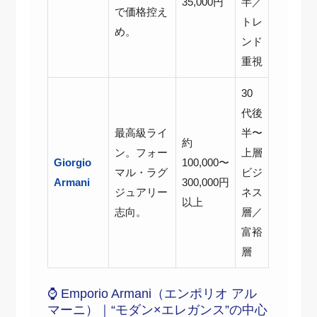
35,000円
半／
で価格控え
トレ
め。
ンド
重視
30
代後
最高級ライ
半〜
約
ン。フォー
上層
Giorgio
100,000〜
マル・ラグ
ビジ
Armani
300,000円
ジュアリー
ネス
以上
志向。
層／
富裕
層
⌚ Emporio Armani（エンポリオ アル
マーニ）｜“モダン×エレガンス”の中心