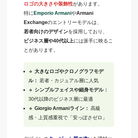
ロゴの大きさや装飾性
があります。
特に
Emporio Armani
や
Armani
Exchange
のエントリーモデルは、
若者向けのデザイン
を採用しており、
ビジネス層や40代以上
には派手に映るこ
とがあります。
🔹
大きなロゴやクロノグラフモデ
ル：
若者・カジュアル層に人気
🔹
シンプルフェイスや細身モデル：
30代以降のビジネス層に最適
🔹
Giorgio Armaniライン：
高級
感・上質感重視で「安っぽさゼロ」