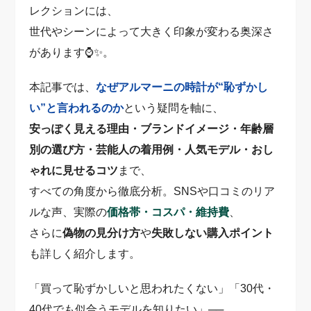
レクションには、
世代やシーンによって大きく印象が変わる奥深さ
があります⌚✨。
本記事では、
なぜアルマーニの時計が“恥ずかし
い”と言われるのか
という疑問を軸に、
安っぽく見える理由・ブランドイメージ・年齢層
別の選び方・芸能人の着用例・人気モデル・おし
ゃれに見せるコツ
まで、
すべての角度から徹底分析。SNSや口コミのリア
ルな声、実際の
価格帯・コスパ・維持費
、
さらに
偽物の見分け方
や
失敗しない購入ポイント
も詳しく紹介します。
「買って恥ずかしいと思われたくない」「30代・
40代でも似合うモデルを知りたい」──