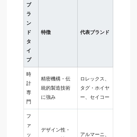
ブ
ラ
ン
ド
特徴
代表ブランド
タ
イ
プ
時
精密機構・伝
ロレックス、
計
統的製造技術
タグ・ホイヤ
専
に強み
ー、セイコー
門
フ
ァ
デザイン性・
ッ
アルマーニ、