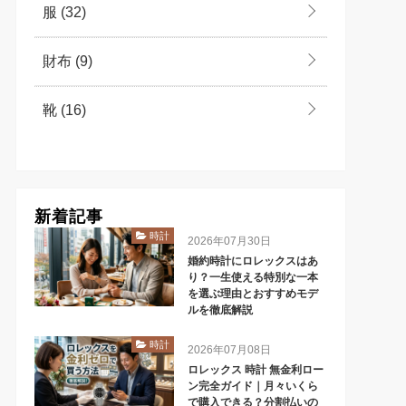
服
(32)
財布
(9)
靴
(16)
新着記事
時計
2026年07月30日
婚約時計にロレックスはあ
り？一生使える特別な一本
を選ぶ理由とおすすめモデ
ルを徹底解説
時計
2026年07月08日
ロレックス 時計 無金利ロー
ン完全ガイド｜月々いくら
で購入できる？分割払いの