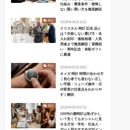
仕組み・審査条件・後悔し
ない賢い買い方を徹底解説
時計
2026年06月10日
クリスタル 時計 記念 品と
は？失敗しない選び方・名
入れ刻印・価格相場・人気
用途まで徹底解説｜退職祝
い・周年記念・表彰ギフト
に最適
時計
2026年05月28日
オメガ 時計 時間の合わせ方
｜初心者でも迷わない正し
い手順・リューズ操作・日
付変更の注意点をわかりや
すく解説
時計
2026年05月07日
100均の腕時計は恥ずかし
い？安くてもオシャレに見
せる方法・学生・社会人・
デート別おすすめデザイン