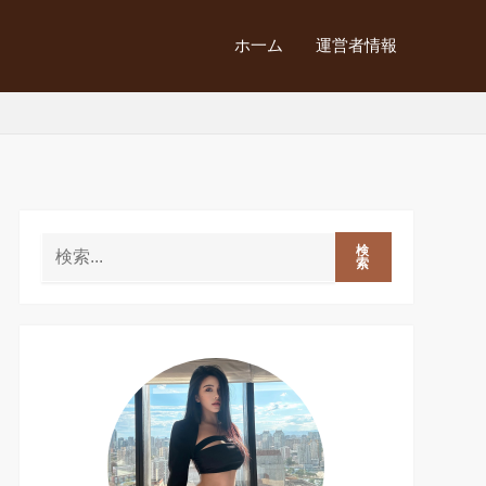
ホ一ム
運営者情報
検
索