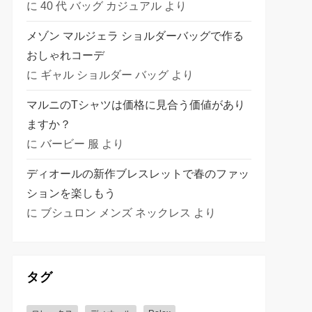
に
40 代 バッグ カジュアル
より
メゾン マルジェラ ショルダーバッグで作る
おしゃれコーデ
に
ギャル ショルダー バッグ
より
マルニのTシャツは価格に見合う価値があり
ますか？
に
バービー 服
より
ディオールの新作ブレスレットで春のファッ
ションを楽しもう
に
ブシュロン メンズ ネックレス
より
タグ