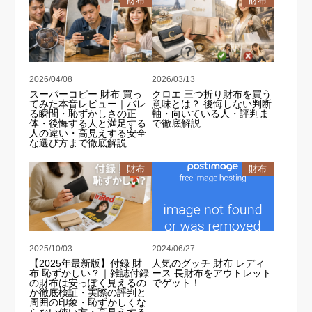
財布
財布
2026/04/08
2026/03/13
スーパーコピー 財布 買っ
クロエ 三つ折り財布を買う
てみた本音レビュー｜バレ
意味とは？ 後悔しない判断
る瞬間・恥ずかしさの正
軸・向いている人・評判ま
体・後悔する人と満足する
で徹底解説
人の違い・高見えする安全
な選び方まで徹底解説
財布
財布
2025/10/03
2024/06/27
【2025年最新版】付録 財
人気のグッチ 財布 レディ
布 恥ずかしい？｜雑誌付録
ース 長財布をアウトレット
の財布は安っぽく見えるの
でゲット！
か徹底検証・実際の評判と
周囲の印象・恥ずかしくな
らない使い方・高見えする