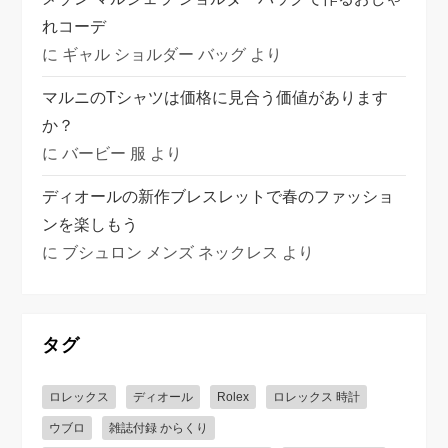
れコーデ
に
ギャル ショルダー バッグ
より
マルニのTシャツは価格に見合う価値があります
か？
に
バービー 服
より
ディオールの新作ブレスレットで春のファッショ
ンを楽しもう
に
ブシュロン メンズ ネックレス
より
タグ
ロレックス
ディオール
Rolex
ロレックス 時計
ウブロ
雑誌付録 からくり