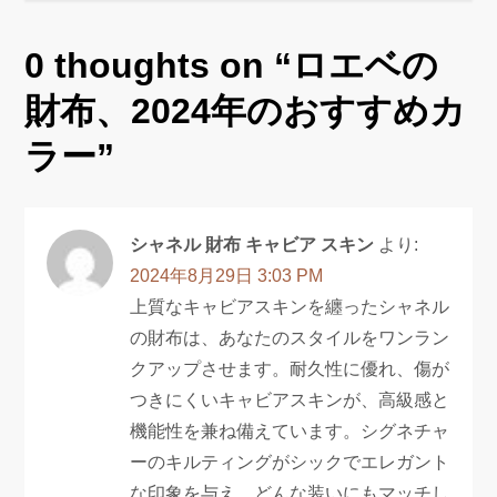
ー
シ
0 thoughts on “
ロエベの
ョ
財布、2024年のおすすめカ
ン
ラー
”
シャネル 財布 キャビア スキン
より:
2024年8月29日 3:03 PM
上質なキャビアスキンを纏ったシャネル
の財布は、あなたのスタイルをワンラン
クアップさせます。耐久性に優れ、傷が
つきにくいキャビアスキンが、高級感と
機能性を兼ね備えています。シグネチャ
ーのキルティングがシックでエレガント
な印象を与え、どんな装いにもマッチし