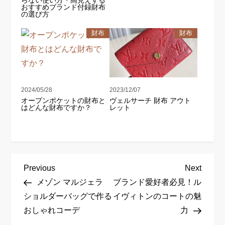
おすすめブランド付録財布
の選び方
財布
財布
2024/05/28
2023/12/07
オープンポケットの財布と
ヴェルサーチ 財布 アウト
はどんな財布ですか？
レット
投
Previous
Next
Previous
Next
稿
Post
Post
メゾン マルジェラ
ブランド愛好者必見！ル
ナ
ショルダーバッグで作る
イヴィトンのコートの魅
ビ
おしゃれコーデ
力
ゲ