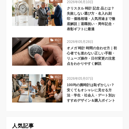
時計
2026年06月10日
クリスタル 時計 記念 品とは？
失敗しない選び方・名入れ刻
印・価格相場・人気用途まで徹
底解説｜退職祝い・周年記念・
表彰ギフトに最適
時計
2026年05月28日
オメガ 時計 時間の合わせ方｜初
心者でも迷わない正しい手順・
リューズ操作・日付変更の注意
点をわかりやすく解説
時計
2026年05月07日
100均の腕時計は恥ずかしい？
安くてもオシャレに見せる方
法・学生・社会人・デート別お
すすめデザイン＆購入ポイント
人気記事