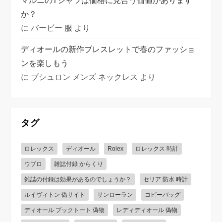
マルニのTシャツは価格に見合う価値があります
か？
に
バービー 服
より
ディオールの新作ブレスレットで春のファッショ
ンを楽しもう
に
ブシュロン メンズ ネックレス
より
タグ
ロレックス
ディオール
Rolex
ロレックス 時計
ウブロ
雑誌付録 からくり
雑誌の付録は効果があるのでしょうか？
セリア 防水 時計
ルイヴィトン 偽サイト
サンローラン
コピーバッグ
ディオール ブックトート 偽物
レディディオール 偽物