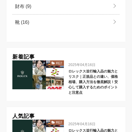
財布
(9)
靴
(16)
新着記事
時計
2025年04月16日
ロレックス並行輸入品の魅力と
リスク｜正規品との違い、価格
相場、購入方法を徹底解説！安
心して購入するためのポイント
と注意点
人気記事
時計
2025年04月16日
ロレックス並行輸入品の魅力と