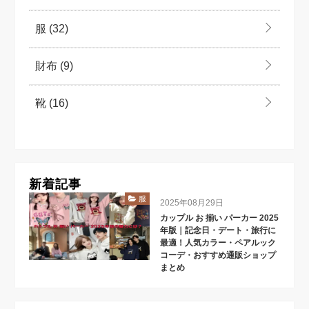
服
(32)
財布
(9)
靴
(16)
新着記事
服
2025年08月29日
カップル お 揃い パーカー 2025
年版｜記念日・デート・旅行に
最適！人気カラー・ペアルック
コーデ・おすすめ通販ショップ
まとめ