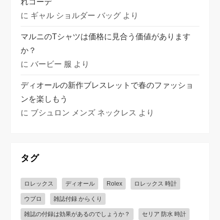
れコーデ
に
ギャル ショルダー バッグ
より
マルニのTシャツは価格に見合う価値があります
か？
に
バービー 服
より
ディオールの新作ブレスレットで春のファッショ
ンを楽しもう
に
ブシュロン メンズ ネックレス
より
タグ
ロレックス
ディオール
Rolex
ロレックス 時計
ウブロ
雑誌付録 からくり
雑誌の付録は効果があるのでしょうか？
セリア 防水 時計