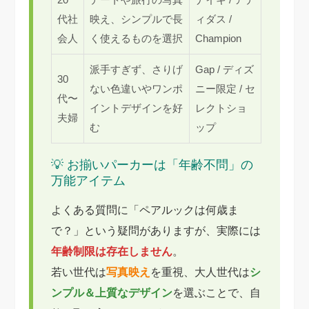
代社
映え、シンプルで長
ィダス /
会人
く使えるものを選択
Champion
派手すぎず、さりげ
Gap / ディズ
30
ない色違いやワンポ
ニー限定 / セ
代〜
イントデザインを好
レクトショ
夫婦
む
ップ
💡 お揃いパーカーは「年齢不問」の
万能アイテム
よくある質問に「ペアルックは何歳ま
で？」という疑問がありますが、実際には
年齢制限は存在しません
。
若い世代は
写真映え
を重視、大人世代は
シ
ンプル＆上質なデザイン
を選ぶことで、自