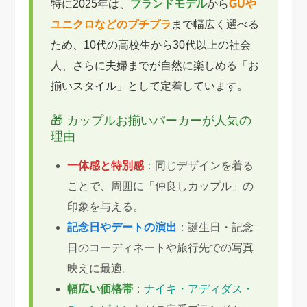
特に2025年は、
ブランドモデル
から
GUや
ユニクロなどのプチプラ
まで幅広く選べる
ため、10代の高校生から30代以上の社会
人、さらに夫婦までが自然に楽しめる「お
揃いスタイル」として定着しています。
🎁 カップルお揃いパーカーが人気の
理由
一体感と特別感
：同じデザインを着る
ことで、周囲に「仲良しカップル」の
印象を与える。
記念日やデートの演出
：誕生日・記念
日のコーディネートや旅行先での写真
映えに最適。
幅広い価格帯
：
ナイキ・アディダス・