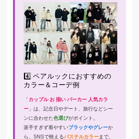
4️⃣ ペアルックにおすすめの
カラー＆コーデ例
「
カップル お 揃い パーカー 人気カラ
ー
」は、記念日やデート、旅行などシー
ンに合わせた
色選び
がポイント。
派手すぎず着やすい
ブラックやグレー
か
ら、SNSで映える
パステルカラー
まで、