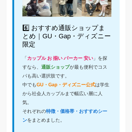
6️⃣ おすすめ通販ショップま
とめ｜GU・Gap・ディズニー
限定
「
カップル お 揃い パーカー 安い
」を探
すなら、
通販ショップ
が最も便利でコス
パも高い選択肢です。
中でも
GU・Gap・ディズニー公式
は学生
から社会人カップルまで幅広い層に人
気。
それぞれの
特徴・価格帯・おすすめシー
ン
をまとめました。