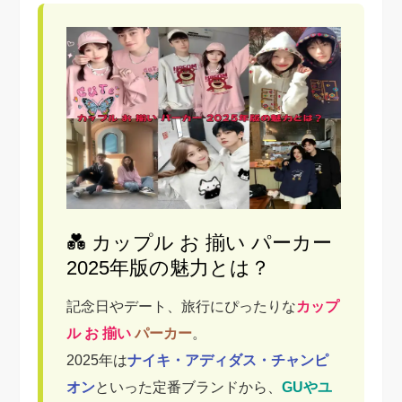
💑 カップル お 揃い パーカー
2025年版の魅力とは？
記念日やデート、旅行にぴったりな
カップ
ル お 揃い
パーカー
。
2025年は
ナイキ・アディダス・チャンピ
オン
といった定番ブランドから、
GUやユ