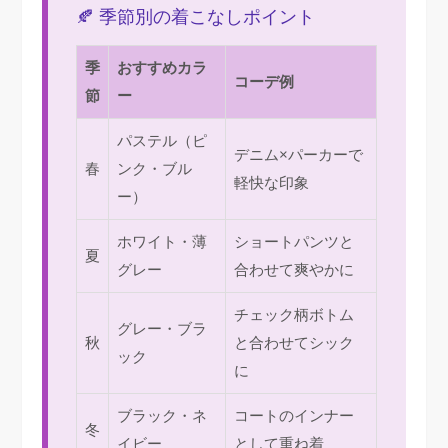
🍂 季節別の着こなしポイント
季
おすすめカラ
コーデ例
節
ー
パステル（ピ
デニム×パーカーで
春
ンク・ブル
軽快な印象
ー）
ホワイト・薄
ショートパンツと
夏
グレー
合わせて爽やかに
チェック柄ボトム
グレー・ブラ
秋
と合わせてシック
ック
に
ブラック・ネ
コートのインナー
冬
イビー
として重ね着