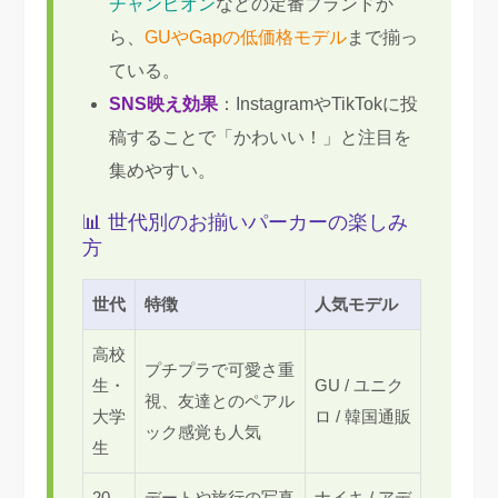
チャンピオン
などの定番ブランドか
ら、
GUやGapの低価格モデル
まで揃っ
ている。
SNS映え効果
：InstagramやTikTokに投
稿することで「かわいい！」と注目を
集めやすい。
📊 世代別のお揃いパーカーの楽しみ
方
世代
特徴
人気モデル
高校
プチプラで可愛さ重
生・
GU / ユニク
視、友達とのペアル
大学
ロ / 韓国通販
ック感覚も人気
生
20
デートや旅行の写真
ナイキ / アデ