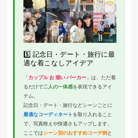
5️⃣ 記念日・デート・旅行に最
適な着こなしアイデア
「
カップル お 揃い パーカー
」は、ただ着
るだけで
二人の一体感
を表現できるアイ
テム。
記念日・デート・旅行などシーンごとに
最適なコーディネート
を取り入れること
で、写真映えや快適さもアップします。
ここでは
シーン別のおすすめコーデ例
と