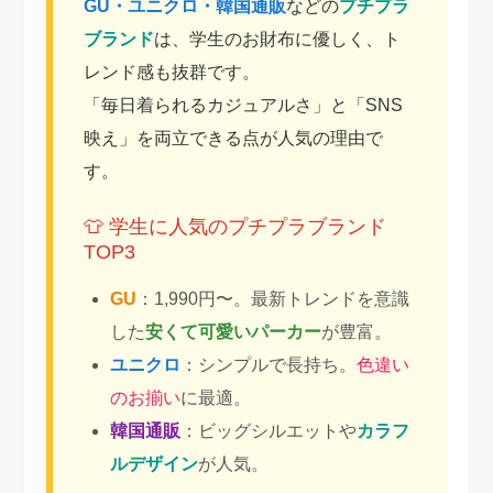
GU・ユニクロ・韓国通販
などの
プチプラ
ブランド
は、学生のお財布に優しく、ト
レンド感も抜群です。
「毎日着られるカジュアルさ」と「SNS
映え」を両立できる点が人気の理由で
す。
👕 学生に人気のプチプラブランド
TOP3
GU
：1,990円〜。最新トレンドを意識
した
安くて可愛いパーカー
が豊富。
ユニクロ
：シンプルで長持ち。
色違い
のお揃い
に最適。
韓国通販
：ビッグシルエットや
カラフ
ルデザイン
が人気。