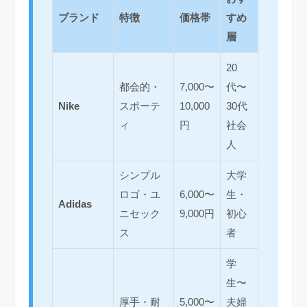
ブランド
特徴
価格帯
すめ
層
20
都会的・
7,000〜
代〜
Nike
スポーテ
10,000
30代
ィ
円
社会
人
シンプル
大学
ロゴ・ユ
6,000〜
生・
Adidas
ニセック
9,000円
初心
ス
者
学
生〜
厚手・耐
5,000〜
夫婦