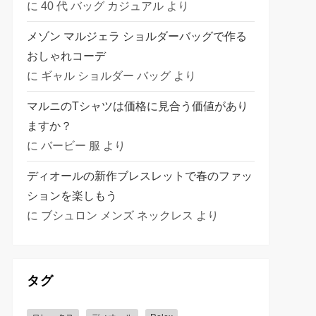
に
40 代 バッグ カジュアル
より
メゾン マルジェラ ショルダーバッグで作る
おしゃれコーデ
に
ギャル ショルダー バッグ
より
マルニのTシャツは価格に見合う価値があり
ますか？
に
バービー 服
より
ディオールの新作ブレスレットで春のファッ
ションを楽しもう
に
ブシュロン メンズ ネックレス
より
タグ