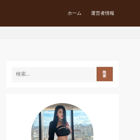
ホ一ム
運営者情報
検
索