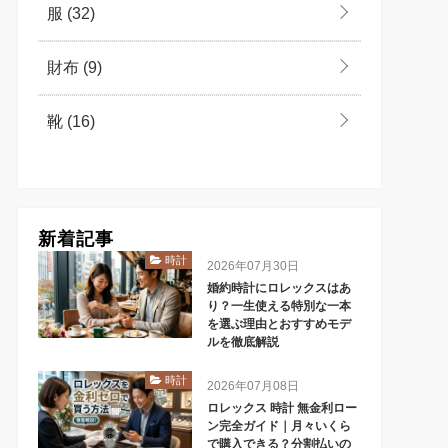
服
(32)
財布
(9)
靴
(16)
新着記事
時計
2026年07月30日
婚約時計にロレックスはあ
り？一生使える特別な一本
を選ぶ理由とおすすめモデ
ルを徹底解説
時計
2026年07月08日
ロレックス 時計 無金利ロー
ン完全ガイド｜月々いくら
で購入できる？分割払いの