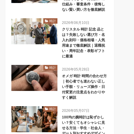
仕組み・審査条件・後悔し
ない賢い買い方を徹底解説
時計
2026年06月10日
クリスタル 時計 記念 品と
は？失敗しない選び方・名
入れ刻印・価格相場・人気
用途まで徹底解説｜退職祝
い・周年記念・表彰ギフト
に最適
時計
2026年05月28日
オメガ 時計 時間の合わせ方
｜初心者でも迷わない正し
い手順・リューズ操作・日
付変更の注意点をわかりや
すく解説
時計
2026年05月07日
100均の腕時計は恥ずかし
い？安くてもオシャレに見
せる方法・学生・社会人・
デート別おすすめデザイン