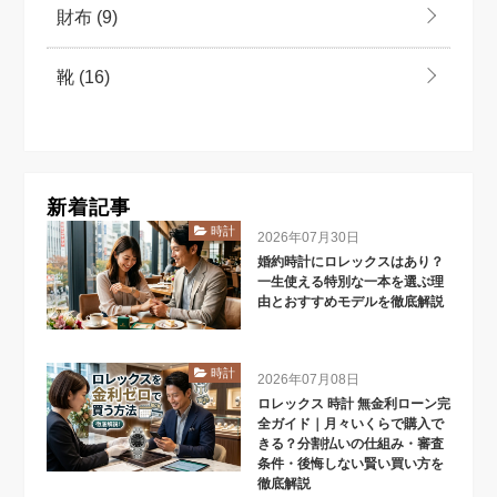
財布
(9)
靴
(16)
新着記事
時計
2026年07月30日
婚約時計にロレックスはあり？
一生使える特別な一本を選ぶ理
由とおすすめモデルを徹底解説
時計
2026年07月08日
ロレックス 時計 無金利ローン完
全ガイド｜月々いくらで購入で
きる？分割払いの仕組み・審査
条件・後悔しない賢い買い方を
徹底解説