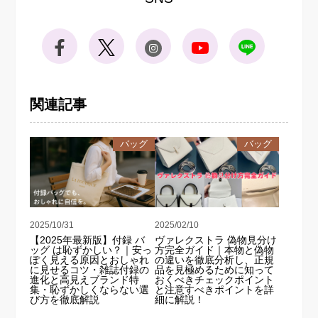
関連記事
バッグ
バッグ
2025/10/31
2025/02/10
【2025年最新版】付録 バ
ヴァレクストラ 偽物見分け
ッグ は恥ずかしい？｜安っ
方完全ガイド｜本物と偽物
ぽく見える原因とおしゃれ
の違いを徹底分析し、正規
に見せるコツ・雑誌付録の
品を見極めるために知って
進化と高見えブランド特
おくべきチェックポイント
集・恥ずかしくならない選
と注意すべきポイントを詳
び方を徹底解説
細に解説！