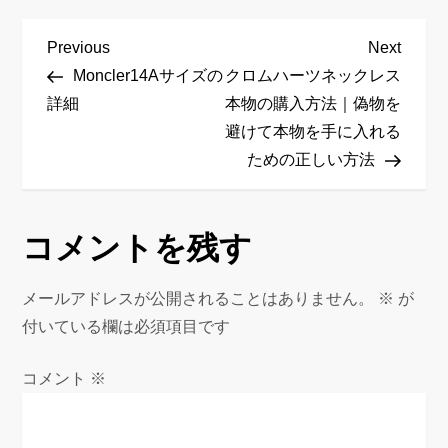
投
Previous
Next
Previous
Next
稿
Post
Post
Moncler14Aサイズの
クロムハーツネックレス
ナ
詳細
本物の購入方法｜偽物を
ビ
避けて本物を手に入れる
ゲ
ための正しい方法
ー
シ
ョ
コメントを残す
ン
メールアドレスが公開されることはありません。
※
が
付いている欄は必須項目です
コメント
※