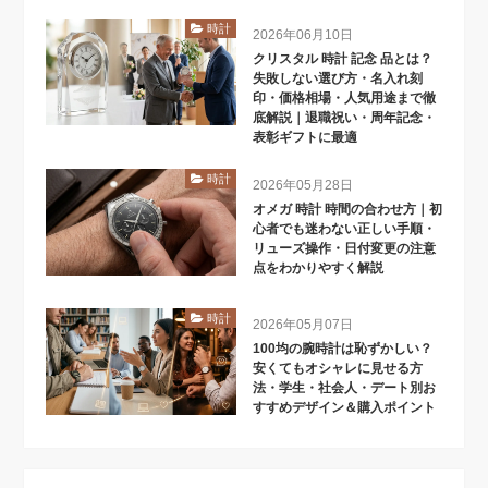
時計
2026年06月10日
クリスタル 時計 記念 品とは？
失敗しない選び方・名入れ刻
印・価格相場・人気用途まで徹
底解説｜退職祝い・周年記念・
表彰ギフトに最適
時計
2026年05月28日
オメガ 時計 時間の合わせ方｜初
心者でも迷わない正しい手順・
リューズ操作・日付変更の注意
点をわかりやすく解説
時計
2026年05月07日
100均の腕時計は恥ずかしい？
安くてもオシャレに見せる方
法・学生・社会人・デート別お
すすめデザイン＆購入ポイント