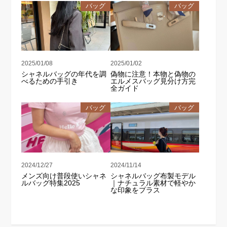
バッグ
バッグ
2025/01/08
2025/01/02
シャネルバッグの年代を調
偽物に注意！本物と偽物の
べるための手引き
エルメスバッグ見分け方完
全ガイド
バッグ
バッグ
2024/12/27
2024/11/14
メンズ向け普段使いシャネ
シャネルバッグ布製モデル
ルバッグ特集2025
｜ナチュラル素材で軽やか
な印象をプラス