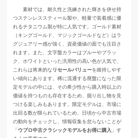
素材では、耐久性と洗練された輝きを併せ持
つステンレススティール製や、軽量で装着感に優
れるチタニウム製が特に人気です。ゴールド素材
（キングゴールド、マジックゴールドなど）はラ
グジュアリー感が強く、資産価値の面でも注目さ
れます。また、文字盤カラーはブルーやブラッ
ク、ホワイトといった汎用性の高い色が人気で、
これらは将来的な
リセールバリュー
を維持しやす
い傾向にあります。稀に流通する廃盤になった限
定モデルの中には、その希少性から購入時以上の
価値を持つものも存在するため、掘り出し物を見
つける楽しみもあります。限定モデルは、市場に
出回る数が限られているため、日頃から中古市場
の動向をチェックし、情報収集を怠らないことが
「
ウブロ中古クラシックモデルをお得に購入
」す