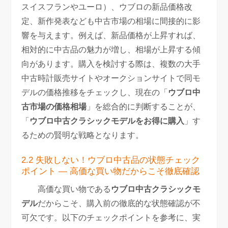
スイスフランやユーロ）、ウブロの新品価格改
定、新作発表なども中古市場の相場に間接的に影
響を与えます。例えば、新品価格が上昇すれば、
相対的に中古品の魅力が増し、相場が上昇する傾
向があります。購入を検討する際は、複数の大手
中古時計販売サイトやオークションサイトで同モ
デルの価格推移をチェックし、現在の「
ウブロ中
古市場の価格相場
」を総合的に判断することが、
「
ウブロ中古クラシックモデルをお得に購入
」す
るための賢明な戦略となります。
2.2 失敗しない！ウブロ中古品の状態チェック
ポイント — 高価な買い物だからこそ徹底確認
高価な買い物である
ウブロ中古クラシックモ
デル
だからこそ、購入前の徹底的な状態確認が不
可欠です。以下のチェックポイントを参考に、実