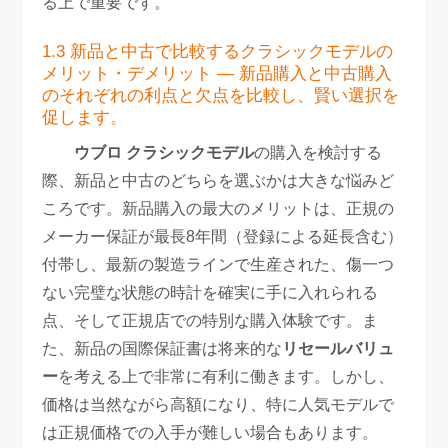
る上で重要です。
1.3 新品と中古で比較するクラシックモデルの
メリット・デメリット — 新品購入と中古購入
のそれぞれの利点と欠点を比較し、賢い選択を
促します。
ウブロ クラシックモデル
の購入を検討する
際、新品と中古のどちらを選ぶかは大きな悩みど
ころです。新品購入の最大のメリットは、正規の
メーカー保証が最長8年間（登録による延長含む）
付帯し、最新の製造ラインで生産された、傷一つ
ない完璧な状態の時計を確実に手に入れられる
点、そして正規店での特別な購入体験です。ま
た、新品の国際保証書は将来的な
リセールバリュ
ー
を考える上で非常に有利に働きます。しかし、
価格は当然ながら高額になり、特に人気モデルで
は正規価格での入手が難しい場合もあります。