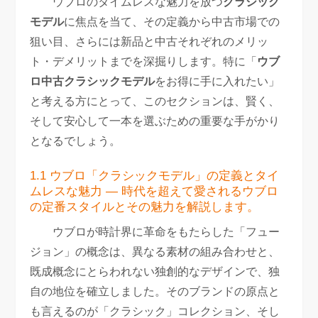
ウブロのタイムレスな魅力を放つ
クラシック
モデル
に焦点を当て、その定義から中古市場での
狙い目、さらには新品と中古それぞれのメリッ
ト・デメリットまでを深掘りします。特に「
ウブ
ロ中古クラシックモデル
をお得に手に入れたい」
と考える方にとって、このセクションは、賢く、
そして安心して一本を選ぶための重要な手がかり
となるでしょう。
1.1 ウブロ「クラシックモデル」の定義とタイ
ムレスな魅力 — 時代を超えて愛されるウブロ
の定番スタイルとその魅力を解説します。
ウブロが時計界に革命をもたらした「フュー
ジョン」の概念は、異なる素材の組み合わせと、
既成概念にとらわれない独創的なデザインで、独
自の地位を確立しました。そのブランドの原点と
も言えるのが「クラシック」コレクション、そし