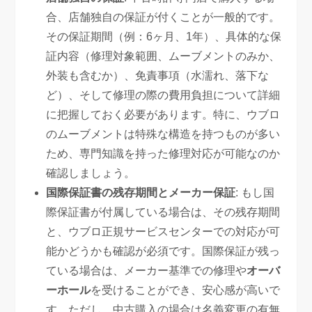
合、店舗独自の保証が付くことが一般的です。
その保証期間（例：6ヶ月、1年）、具体的な保
証内容（修理対象範囲、ムーブメントのみか、
外装も含むか）、免責事項（水濡れ、落下な
ど）、そして修理の際の費用負担について詳細
に把握しておく必要があります。特に、ウブロ
のムーブメントは特殊な構造を持つものが多い
ため、専門知識を持った修理対応が可能なのか
確認しましょう。
国際保証書の残存期間とメーカー保証
: もし国
際保証書が付属している場合は、その残存期間
と、ウブロ正規サービスセンターでの対応が可
能かどうかも確認が必須です。国際保証が残っ
ている場合は、メーカー基準での修理や
オーバ
ーホール
を受けることができ、安心感が高いで
す。ただし、中古購入の場合は名義変更の有無