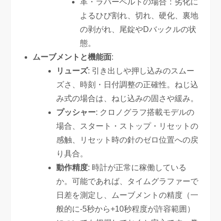
革・ラバーベルトの場合：劣化に
よるひび割れ、切れ、硬化、裏地
の剥がれ、尾錠やDバックルの状
態。
ムーブメントと機能面
:
リューズ
: 引き出しや押し込みのスムー
ズさ、時刻・日付調整の正確性。ねじ込
み式の場合は、ねじ込みの固さや緩み。
プッシャー
: クロノグラフ搭載モデルの
場合、スタート・ストップ・リセットの
感触、リセット時の針のゼロ位置への戻
り具合。
動作精度
: 時計が正常に稼働している
か。可能であれば、タイムグラファーで
日差を測定し、ムーブメントの精度（一
般的に-5秒から+10秒程度が許容範囲）