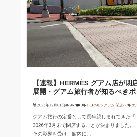
【速報】HERMÈS グアム店が
展開・グアム旅行者が知るべきポ
2025年12月01日
967
0
HERMÈS グアム 閉店へ
エ
グアム旅行の定番として長年親しまれてきた「Tギャ
2026年3月末で閉店することが決まりました。
その影響を受け、館内に…