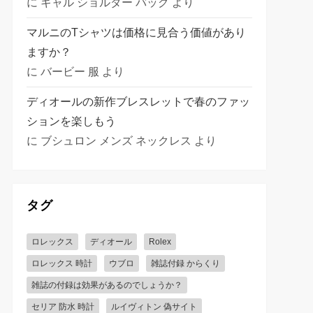
に
ギャル ショルダー バッグ
より
マルニのTシャツは価格に見合う価値があり
ますか？
に
バービー 服
より
ディオールの新作ブレスレットで春のファッ
ションを楽しもう
に
ブシュロン メンズ ネックレス
より
タグ
ロレックス
ディオール
Rolex
ロレックス 時計
ウブロ
雑誌付録 からくり
雑誌の付録は効果があるのでしょうか？
セリア 防水 時計
ルイヴィトン 偽サイト