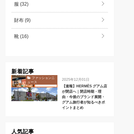
服
(32)
財布
(9)
靴
(16)
新着記事
ファッションニ
2025年12月01日
ュース
【速報】HERMÈS グアム店
が閉店へ｜閉店時期・理
由・今後のブランド展開・
グアム旅行者が知るべきポ
イントまとめ
人気記事