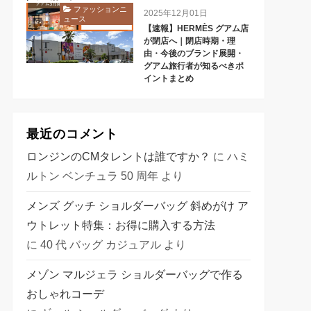
ファッションニ
2025年12月01日
ュース
【速報】HERMÈS グアム店
が閉店へ｜閉店時期・理
由・今後のブランド展開・
グアム旅行者が知るべきポ
イントまとめ
最近のコメント
ロンジンのCMタレントは誰ですか？
に
ハミ
ルトン ベンチュラ 50 周年
より
メンズ グッチ ショルダーバッグ 斜めがけ ア
ウトレット特集：お得に購入する方法
に
40 代 バッグ カジュアル
より
メゾン マルジェラ ショルダーバッグで作る
おしゃれコーデ