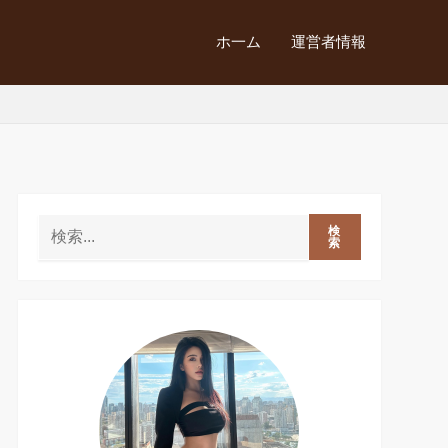
ホ一ム
運営者情報
検
索