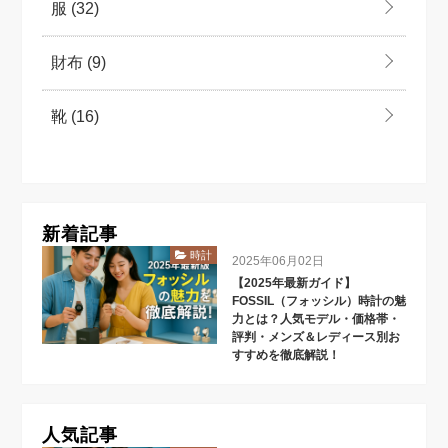
服
(32)
財布
(9)
靴
(16)
新着記事
時計
2025年06月02日
【2025年最新ガイド】
FOSSIL（フォッシル）時計の魅
力とは？人気モデル・価格帯・
評判・メンズ＆レディース別お
すすめを徹底解説！
人気記事