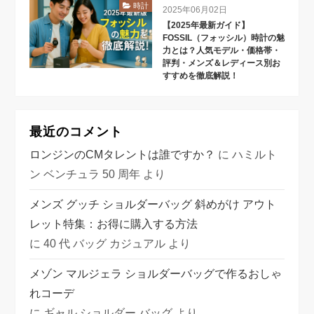
時計
2025年06月02日
【2025年最新ガイド】
FOSSIL（フォッシル）時計の魅
力とは？人気モデル・価格帯・
評判・メンズ＆レディース別お
すすめを徹底解説！
最近のコメント
ロンジンのCMタレントは誰ですか？
に
ハミルト
ン ベンチュラ 50 周年
より
メンズ グッチ ショルダーバッグ 斜めがけ アウト
レット特集：お得に購入する方法
に
40 代 バッグ カジュアル
より
メゾン マルジェラ ショルダーバッグで作るおしゃ
れコーデ
に
ギャル ショルダー バッグ
より