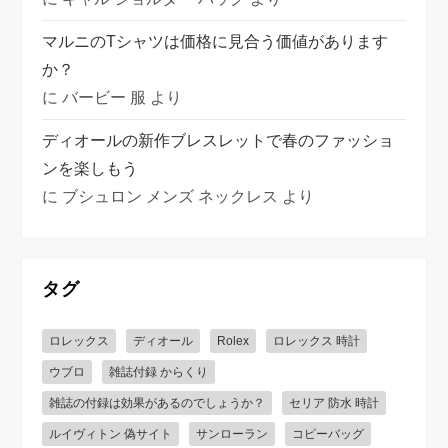
マルニのTシャツは価格に見合う価値があります
か？
に
バービー 服
より
ディオールの新作ブレスレットで春のファッショ
ンを楽しもう
に
ブシュロン メンズ ネックレス
より
タグ
ロレックス
ディオール
Rolex
ロレックス 時計
ウブロ
雑誌付録 からくり
雑誌の付録は効果があるのでしょうか？
セリア 防水 時計
ルイヴィトン 偽サイト
サンローラン
コピーバッグ