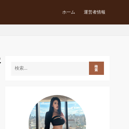
ホ一ム
運営者情報
容
検
索