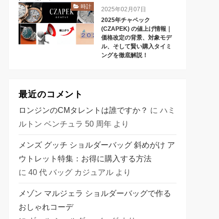
時計
2025年02月07日
2025年チャペック
(CZAPEK) の値上げ情報｜
価格改定の背景、対象モデ
ル、そして賢い購入タイミ
ングを徹底解説！
最近のコメント
ロンジンのCMタレントは誰ですか？
に
ハミ
ルトン ベンチュラ 50 周年
より
メンズ グッチ ショルダーバッグ 斜めがけ ア
ウトレット特集：お得に購入する方法
に
40 代 バッグ カジュアル
より
メゾン マルジェラ ショルダーバッグで作る
おしゃれコーデ