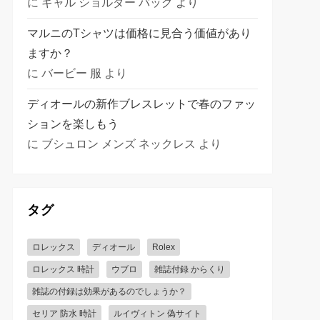
に
ギャル ショルダー バッグ
より
マルニのTシャツは価格に見合う価値があり
ますか？
に
バービー 服
より
ディオールの新作ブレスレットで春のファッ
ションを楽しもう
に
ブシュロン メンズ ネックレス
より
タグ
ロレックス
ディオール
Rolex
ロレックス 時計
ウブロ
雑誌付録 からくり
雑誌の付録は効果があるのでしょうか？
セリア 防水 時計
ルイヴィトン 偽サイト