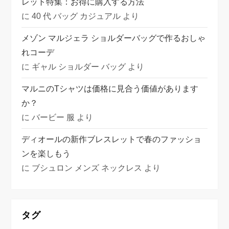
レット特集：お得に購入する方法
に
40 代 バッグ カジュアル
より
メゾン マルジェラ ショルダーバッグで作るおしゃ
れコーデ
に
ギャル ショルダー バッグ
より
マルニのTシャツは価格に見合う価値があります
か？
に
バービー 服
より
ディオールの新作ブレスレットで春のファッショ
ンを楽しもう
に
ブシュロン メンズ ネックレス
より
タグ