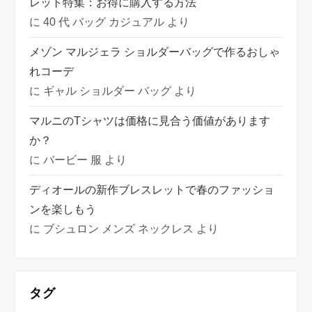
レット特集：お得に購入する方法
に
40 代 バッグ カジュアル
より
メゾン マルジェラ ショルダーバッグで作るおしゃ
れコーデ
に
ギャル ショルダー バッグ
より
マルニのTシャツは価格に見合う価値があります
か？
に
バービー 服
より
ディオールの新作ブレスレットで春のファッショ
ンを楽しもう
に
ブシュロン メンズ ネックレス
より
タグ