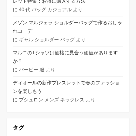
レット特集：お得に購入する方法
に
40 代 バッグ カジュアル
より
メゾン マルジェラ ショルダーバッグで作るおしゃ
れコーデ
に
ギャル ショルダー バッグ
より
マルニのTシャツは価格に見合う価値があります
か？
に
バービー 服
より
ディオールの新作ブレスレットで春のファッショ
ンを楽しもう
に
ブシュロン メンズ ネックレス
より
タグ