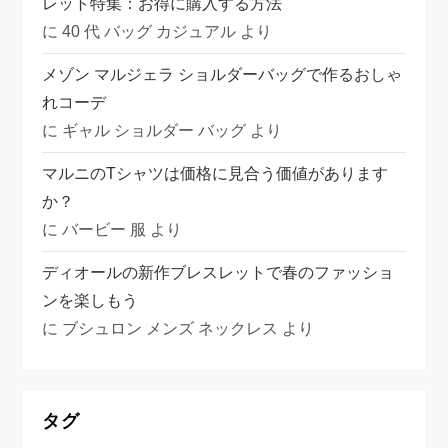
レット特集：お得に購入する方法
に
40 代 バッグ カジュアル
より
メゾン マルジェラ ショルダーバッグで作るおしゃ
れコーデ
に
ギャル ショルダー バッグ
より
マルニのTシャツは価格に見合う価値があります
か？
に
バービー 服
より
ディオールの新作ブレスレットで春のファッショ
ンを楽しもう
に
ブシュロン メンズ ネックレス
より
タグ