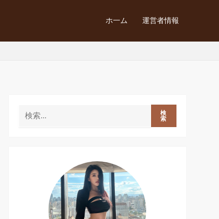
ホ一ム
運営者情報
検
索