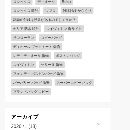
ロレックス
ディオール
Rolex
ロレックス 時計
ウブロ
雑誌付録 からくり
雑誌の付録は効果があるのでしょうか？
セリア 防水 時計
ルイヴィトン 偽サイト
サンローラン
コピーバッグ
ディオール ブックトート 偽物
レディディオール 偽物
ボストンバッグ
ルイヴィトン
セリーヌ 偽物
フェンディ ボストンバッグ 偽物
バーバリー バッグ 激安
スーパーコピー バッグ
ブランドバッグ コピー
アーカイブ
2026 年 (18)