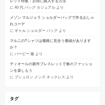
レット特集：お得に購入する方法
に
40 代 バッグ カジュアル
より
メゾン マルジェラ ショルダーバッグで作るおしゃ
れコーデ
に
ギャル ショルダー バッグ
より
マルニのTシャツは価格に見合う価値があります
か？
に
バービー 服
より
ディオールの新作ブレスレットで春のファッショ
ンを楽しもう
に
ブシュロン メンズ ネックレス
より
タグ