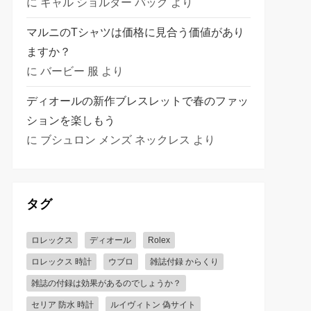
に
ギャル ショルダー バッグ
より
マルニのTシャツは価格に見合う価値があり
ますか？
に
バービー 服
より
ディオールの新作ブレスレットで春のファッ
ションを楽しもう
に
ブシュロン メンズ ネックレス
より
タグ
ロレックス
ディオール
Rolex
ロレックス 時計
ウブロ
雑誌付録 からくり
雑誌の付録は効果があるのでしょうか？
セリア 防水 時計
ルイヴィトン 偽サイト