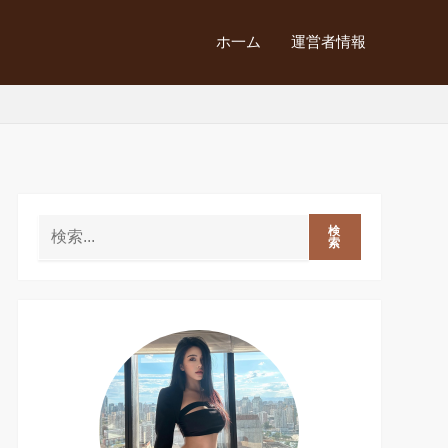
ホ一ム
運営者情報
検
索