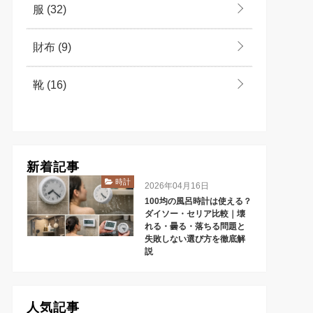
服
(32)
財布
(9)
靴
(16)
新着記事
時計
2026年04月16日
100均の風呂時計は使える？
ダイソー・セリア比較｜壊
れる・曇る・落ちる問題と
失敗しない選び方を徹底解
説
人気記事