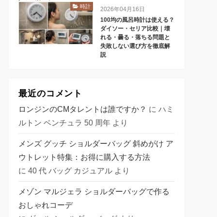
時計
2026年04月16日
100均の風呂時計は使える？
ダイソー・セリア比較｜壊
れる・曇る・落ちる問題と
失敗しない選び方を徹底解
説
最近のコメント
ロンジンのCMタレントは誰ですか？
に
ハミ
ルトン ベンチュラ 50 周年
より
メンズ グッチ ショルダーバッグ 斜めがけ ア
ウトレット特集：お得に購入する方法
に
40 代 バッグ カジュアル
より
メゾン マルジェラ ショルダーバッグで作る
おしゃれコーデ