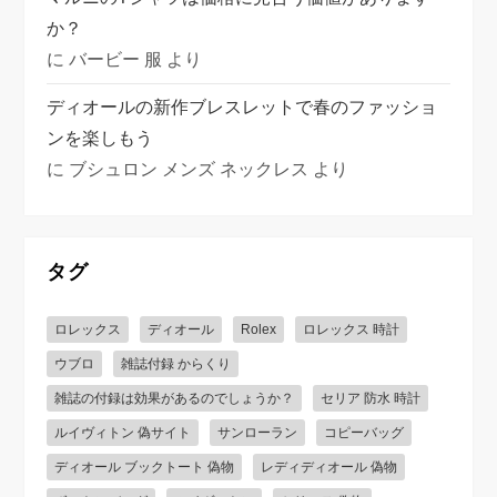
か？
に
バービー 服
より
ディオールの新作ブレスレットで春のファッショ
ンを楽しもう
に
ブシュロン メンズ ネックレス
より
タグ
ロレックス
ディオール
Rolex
ロレックス 時計
ウブロ
雑誌付録 からくり
雑誌の付録は効果があるのでしょうか？
セリア 防水 時計
ルイヴィトン 偽サイト
サンローラン
コピーバッグ
ディオール ブックトート 偽物
レディディオール 偽物