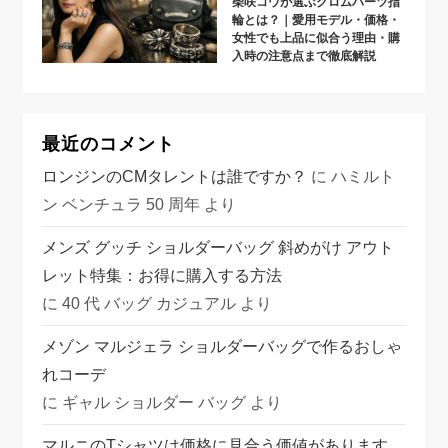
柴咲コウが選ぶクロムハーツ指
輪とは？｜愛用モデル・価格・
女性でも上品に似合う理由・購
入時の注意点まで徹底解説
最近のコメント
ロンジンのCMタレントは誰ですか？
に
ハミルト
ン ベンチュラ 50 周年
より
メンズ グッチ ショルダーバッグ 斜めがけ アウト
レット特集：お得に購入する方法
に
40 代 バッグ カジュアル
より
メゾン マルジェラ ショルダーバッグで作るおしゃ
れコーデ
に
ギャル ショルダー バッグ
より
マルニのTシャツは価格に見合う価値があります