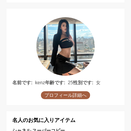
名前です:
kenz
年齢です:
25
性別です:
女
プロフィール詳細へ
名人のお気に入りアイテム
シャネル スーパーコピー