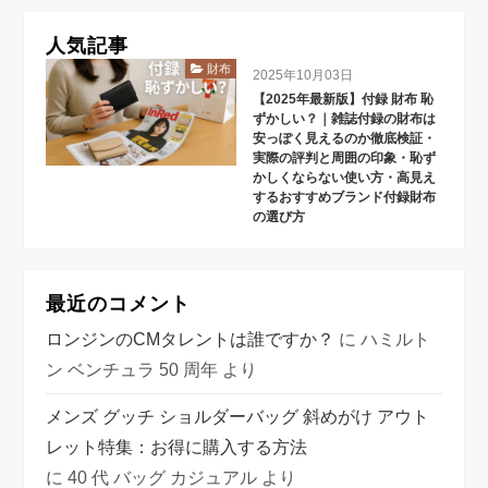
人気記事
財布
2025年10月03日
【2025年最新版】付録 財布 恥
ずかしい？｜雑誌付録の財布は
安っぽく見えるのか徹底検証・
実際の評判と周囲の印象・恥ず
かしくならない使い方・高見え
するおすすめブランド付録財布
の選び方
最近のコメント
ロンジンのCMタレントは誰ですか？
に
ハミルト
ン ベンチュラ 50 周年
より
メンズ グッチ ショルダーバッグ 斜めがけ アウト
レット特集：お得に購入する方法
に
40 代 バッグ カジュアル
より