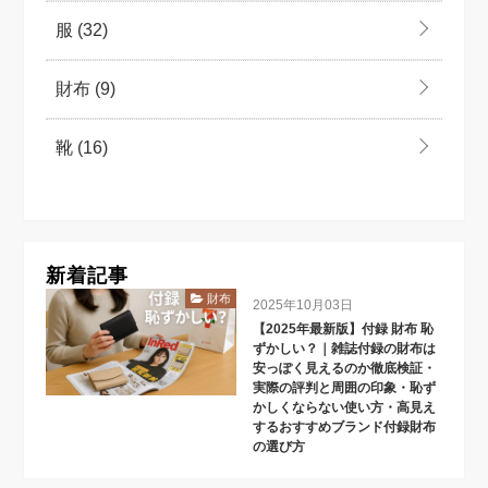
服
(32)
財布
(9)
靴
(16)
新着記事
財布
2025年10月03日
【2025年最新版】付録 財布 恥
ずかしい？｜雑誌付録の財布は
安っぽく見えるのか徹底検証・
実際の評判と周囲の印象・恥ず
かしくならない使い方・高見え
するおすすめブランド付録財布
の選び方