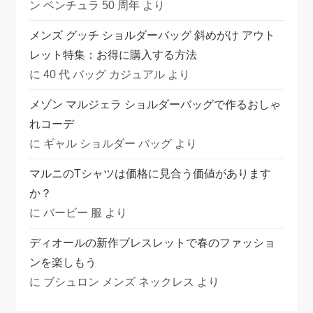
ン ベンチュラ 50 周年
より
メンズ グッチ ショルダーバッグ 斜めがけ アウト
レット特集：お得に購入する方法
に
40 代 バッグ カジュアル
より
メゾン マルジェラ ショルダーバッグで作るおしゃ
れコーデ
に
ギャル ショルダー バッグ
より
マルニのTシャツは価格に見合う価値があります
か？
に
バービー 服
より
ディオールの新作ブレスレットで春のファッショ
ンを楽しもう
に
ブシュロン メンズ ネックレス
より