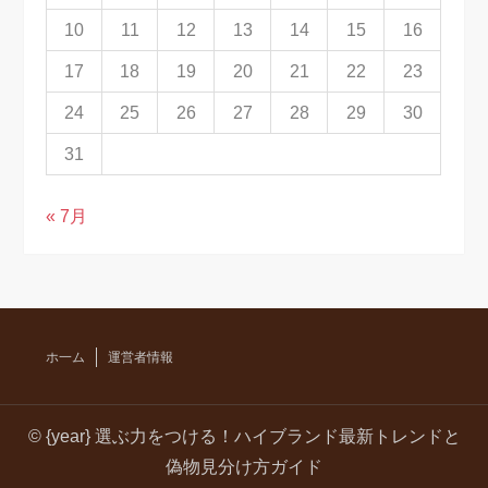
10
11
12
13
14
15
16
17
18
19
20
21
22
23
24
25
26
27
28
29
30
31
« 7月
ホ一ム
運営者情報
© {year} 選ぶ力をつける！ハイブランド最新トレンドと
偽物見分け方ガイド