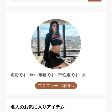
名前です:
kenz
年齢です:
25
性別です:
女
プロフィール詳細へ
名人のお気に入りアイテム