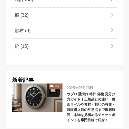
服
(32)
財布
(9)
靴
(16)
新着記事
時計
2025年06月20日
ウブロ 壁掛け 時計 偽物 見分け
方ガイド｜正規品との違い・裏
面ラベルや素材・刻印の有無・
通販購入時の注意点まで徹底解
説！本物を見極めるチェックポ
イントを専門目線で紹介！