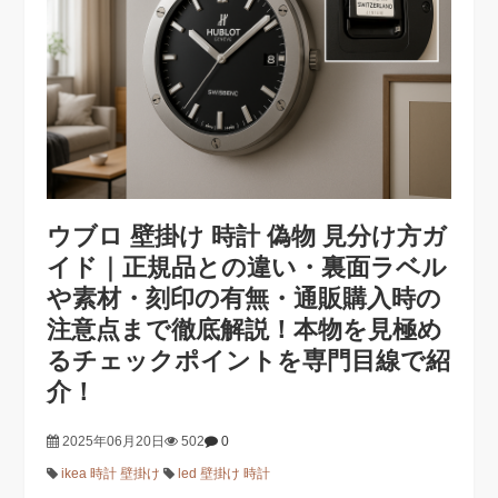
ウブロ 壁掛け 時計 偽物 見分け方ガ
イド｜正規品との違い・裏面ラベル
や素材・刻印の有無・通販購入時の
注意点まで徹底解説！本物を見極め
るチェックポイントを専門目線で紹
介！
2025年06月20日
502
0
ikea 時計 壁掛け
led 壁掛け 時計