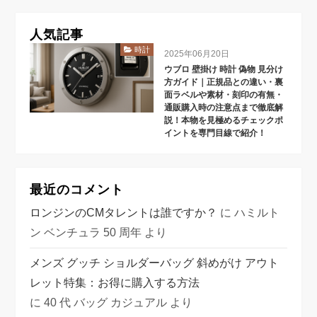
人気記事
時計
2025年06月20日
ウブロ 壁掛け 時計 偽物 見分け
方ガイド｜正規品との違い・裏
面ラベルや素材・刻印の有無・
通販購入時の注意点まで徹底解
説！本物を見極めるチェックポ
イントを専門目線で紹介！
最近のコメント
ロンジンのCMタレントは誰ですか？
に
ハミルト
ン ベンチュラ 50 周年
より
メンズ グッチ ショルダーバッグ 斜めがけ アウト
レット特集：お得に購入する方法
に
40 代 バッグ カジュアル
より