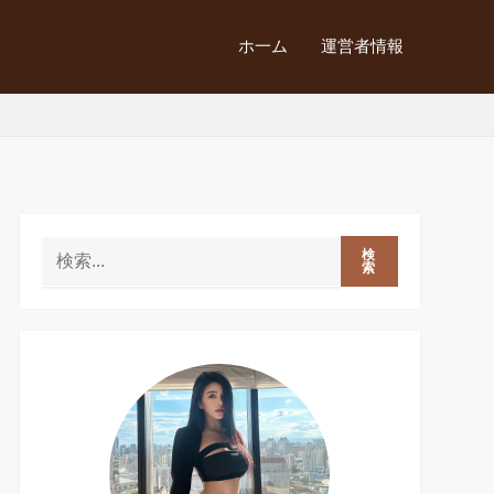
ホ一ム
運営者情報
検
索