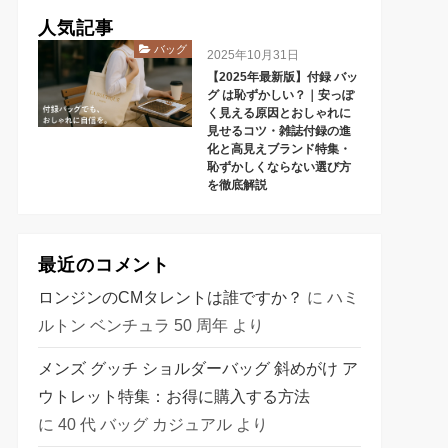
人気記事
バッグ
2025年10月31日
【2025年最新版】付録 バッ
グ は恥ずかしい？｜安っぽ
く見える原因とおしゃれに
見せるコツ・雑誌付録の進
化と高見えブランド特集・
恥ずかしくならない選び方
を徹底解説
最近のコメント
ロンジンのCMタレントは誰ですか？
に
ハミ
ルトン ベンチュラ 50 周年
より
メンズ グッチ ショルダーバッグ 斜めがけ ア
ウトレット特集：お得に購入する方法
に
40 代 バッグ カジュアル
より