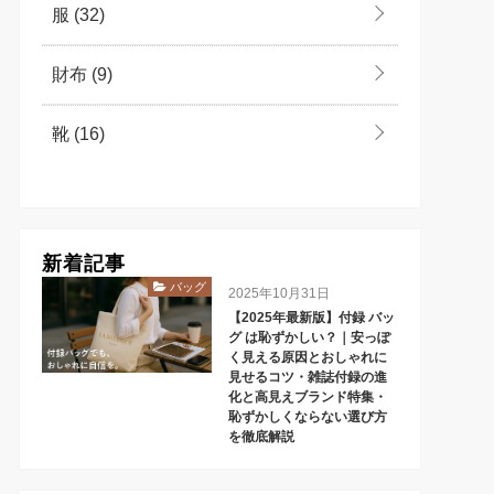
服
(32)
財布
(9)
靴
(16)
新着記事
バッグ
2025年10月31日
【2025年最新版】付録 バッ
グ は恥ずかしい？｜安っぽ
く見える原因とおしゃれに
見せるコツ・雑誌付録の進
化と高見えブランド特集・
恥ずかしくならない選び方
を徹底解説