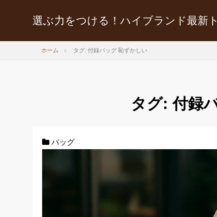
選ぶ力をつける！ハイブランド最新
ホーム
タグ: 付録バッグ 恥ずかしい
タグ:
付録バ
バッグ