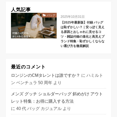
人気記事
バッグ
2025年10月31日
【2025年最新版】付録 バッグ
は恥ずかしい？｜安っぽく見え
る原因とおしゃれに見せるコ
ツ・雑誌付録の進化と高見えブ
ランド特集・恥ずかしくならな
い選び方を徹底解説
最近のコメント
ロンジンのCMタレントは誰ですか？
に
ハミルト
ン ベンチュラ 50 周年
より
メンズ グッチ ショルダーバッグ 斜めがけ アウト
レット特集：お得に購入する方法
に
40 代 バッグ カジュアル
より