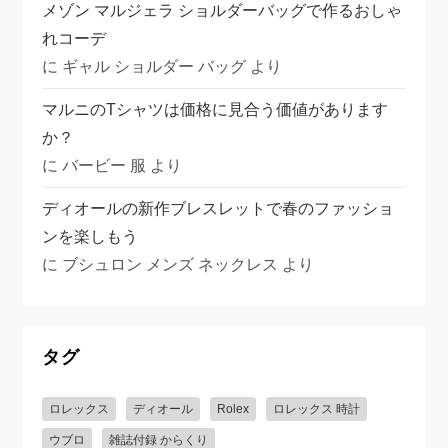
メゾン マルジェラ ショルダーバッグで作るおしゃ
れコーデ
に
ギャル ショルダー バッグ
より
マルニのTシャツは価格に見合う価値があります
か？
に
バービー 服
より
ディオールの新作ブレスレットで春のファッショ
ンを楽しもう
に
ブシュロン メンズ ネックレス
より
タグ
ロレックス
ディオール
Rolex
ロレックス 時計
ウブロ
雑誌付録 からくり