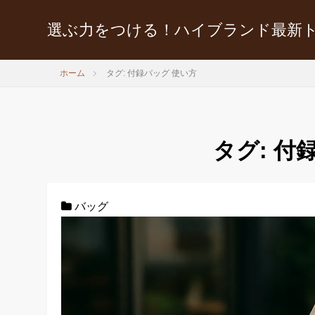
選ぶ力をつける！ハイブランド最新
ホーム
タグ: 付録バッグ 使い方
タグ:
付
バッグ