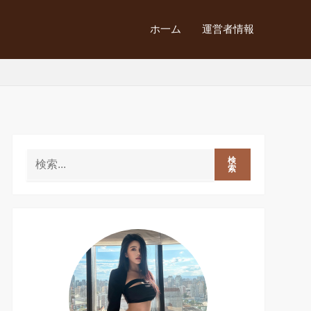
ホ一ム
運営者情報
検
索