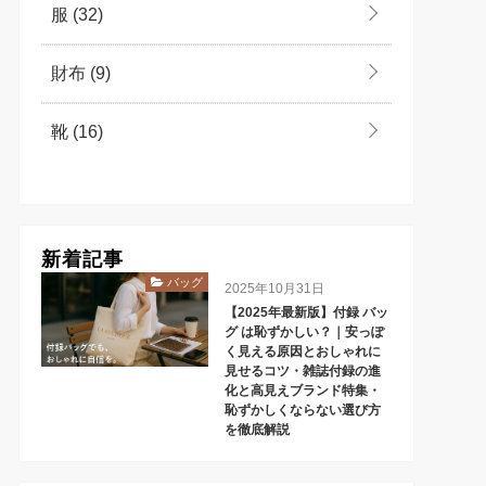
服
(32)
財布
(9)
靴
(16)
新着記事
バッグ
2025年10月31日
【2025年最新版】付録 バッ
グ は恥ずかしい？｜安っぽ
く見える原因とおしゃれに
見せるコツ・雑誌付録の進
化と高見えブランド特集・
恥ずかしくならない選び方
を徹底解説