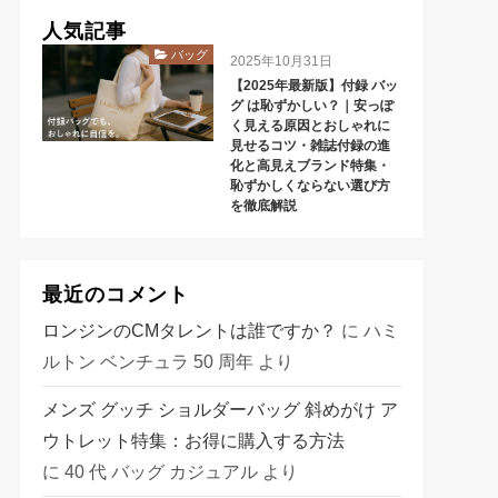
人気記事
バッグ
2025年10月31日
【2025年最新版】付録 バッ
グ は恥ずかしい？｜安っぽ
く見える原因とおしゃれに
見せるコツ・雑誌付録の進
化と高見えブランド特集・
恥ずかしくならない選び方
を徹底解説
最近のコメント
ロンジンのCMタレントは誰ですか？
に
ハミ
ルトン ベンチュラ 50 周年
より
メンズ グッチ ショルダーバッグ 斜めがけ ア
ウトレット特集：お得に購入する方法
に
40 代 バッグ カジュアル
より