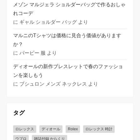
メゾン マルジェラ ショルダーバッグで作るおしゃ
れコーデ
に
ギャル ショルダー バッグ
より
マルニのTシャツは価格に見合う価値があります
か？
に
バービー 服
より
ディオールの新作ブレスレットで春のファッショ
ンを楽しもう
に
ブシュロン メンズ ネックレス
より
タグ
ロレックス
ディオール
Rolex
ロレックス 時計
ウブロ
雑誌付録 からくり