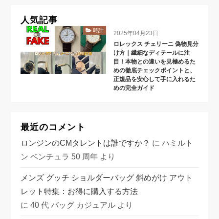
人気記事
時計
2025年04月23日
ロレックス チェリーニ 偽物見分
け方｜繊細なディテールに注
目！本物との違いを見極めるた
めの徹底チェックポイントと、
正規品を安心して手に入れるた
めの完全ガイド
最近のコメント
ロンジンのCMタレントは誰ですか？
に
ハミルト
ン ベンチュラ 50 周年
より
メンズ グッチ ショルダーバッグ 斜めがけ アウト
レット特集：お得に購入する方法
に
40 代 バッグ カジュアル
より