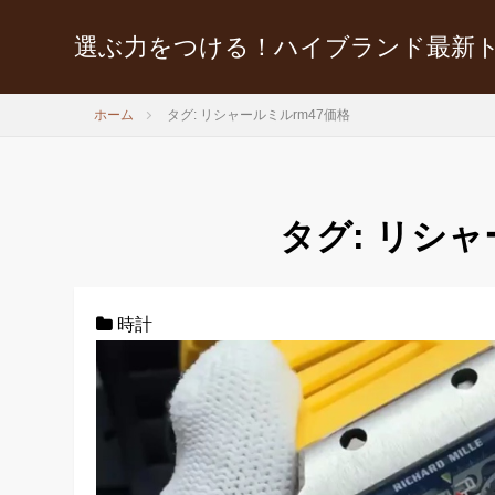
選ぶ力をつける！ハイブランド最新
ホーム
タグ: リシャールミルrm47価格
タグ:
リシャ
時計