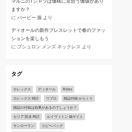
マルニのTシャツは価格に見合う価値があり
ますか？
に
バービー 服
より
ディオールの新作ブレスレットで春のファッ
ションを楽しもう
に
ブシュロン メンズ ネックレス
より
タグ
ロレックス
ディオール
Rolex
ロレックス 時計
ウブロ
雑誌付録 からくり
雑誌の付録は効果があるのでしょうか？
セリア 防水 時計
ルイヴィトン 偽サイト
サンローラン
コピーバッグ