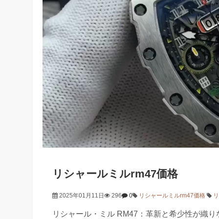
リシャールミルrm47価格
2025年01月11日
296
0
リシャールミルrm47価格
リシャール・ミル RM47：革新と希少性が織