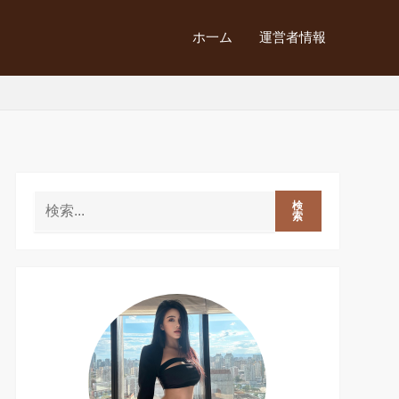
ホ一ム
運営者情報
検
索