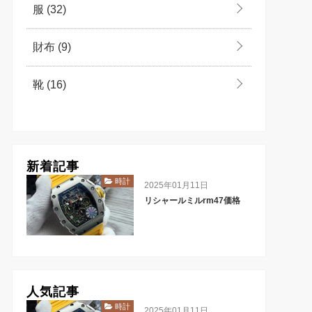
服
(32)
財布
(9)
靴
(16)
新着記事
時計
2025年01月11日
リシャールミルrm47価格
人気記事
時計
2025年01月11日