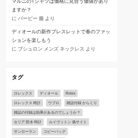
マルニのTシャツは価格に見合う価値があり
ますか？
に
バービー 服
より
ディオールの新作ブレスレットで春のファッ
ションを楽しもう
に
ブシュロン メンズ ネックレス
より
タグ
ロレックス
ディオール
Rolex
ロレックス 時計
ウブロ
雑誌付録 からくり
雑誌の付録は効果があるのでしょうか？
セリア 防水 時計
ルイヴィトン 偽サイト
サンローラン
コピーバッグ