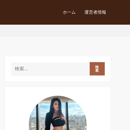
ホ一ム
運営者情報
検
索