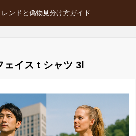
トレンドと偽物見分け方ガイド
ェイス t シャツ 3l