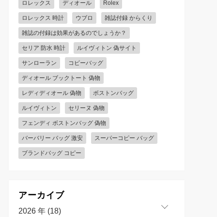
ロレックス
ディオール
Rolex
ロレックス 時計
ウブロ
雑誌付録 からくり
雑誌の付録は効果があるのでしょうか？
セリア 防水 時計
ルイヴィトン 偽サイト
サンローラン
コピーバッグ
ディオール ブックトート 偽物
レディディオール 偽物
ボストンバッグ
ルイヴィトン
セリーヌ 偽物
フェンディ ボストンバッグ 偽物
バーバリー バッグ 激安
スーパーコピー バッグ
ブランドバッグ コピー
アーカイブ
2026 年 (18)