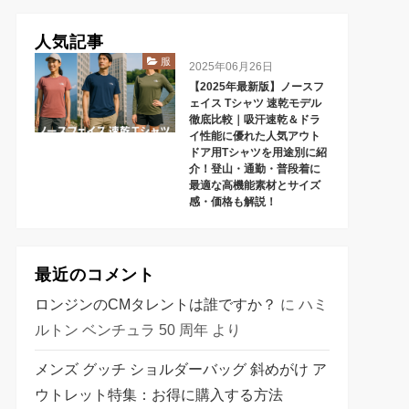
人気記事
服
2025年06月26日
【2025年最新版】ノースフ
ェイス Tシャツ 速乾モデル
徹底比較｜吸汗速乾＆ドラ
イ性能に優れた人気アウト
ドア用Tシャツを用途別に紹
介！登山・通勤・普段着に
最適な高機能素材とサイズ
感・価格も解説！
最近のコメント
ロンジンのCMタレントは誰ですか？
に
ハミ
ルトン ベンチュラ 50 周年
より
メンズ グッチ ショルダーバッグ 斜めがけ ア
ウトレット特集：お得に購入する方法