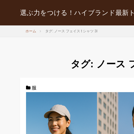
選ぶ力をつける！ハイブランド最新
ホーム
タグ: ノース フェイス t シャツ 3l
タグ:
ノース フ
服