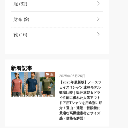
服
(32)
財布
(9)
靴
(16)
新着記事
服
2025年06月26日
【2025年最新版】ノースフ
ェイス Tシャツ 速乾モデル
徹底比較｜吸汗速乾＆ドラ
イ性能に優れた人気アウト
ドア用Tシャツを用途別に紹
介！登山・通勤・普段着に
最適な高機能素材とサイズ
感・価格も解説！