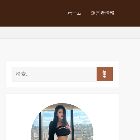
ホ一ム
運営者情報
検
索