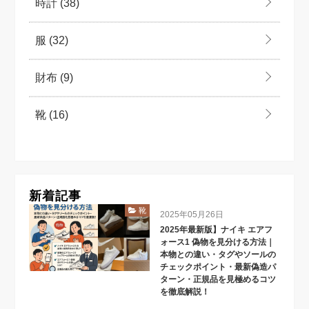
時計
(38)
服
(32)
財布
(9)
靴
(16)
新着記事
靴
2025年05月26日
2025年最新版】ナイキ エアフ
ォース1 偽物を見分ける方法｜
本物との違い・タグやソールの
チェックポイント・最新偽造パ
ターン・正規品を見極めるコツ
を徹底解説！