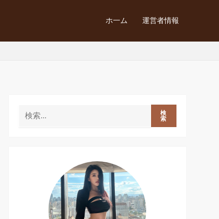
ホ一ム
運営者情報
検
索