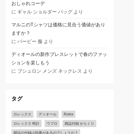
おしゃれコーデ
に
ギャル ショルダー バッグ
より
マルニのTシャツは価格に見合う価値があり
ますか？
に
バービー 服
より
ディオールの新作ブレスレットで春のファッ
ションを楽しもう
に
ブシュロン メンズ ネックレス
より
タグ
ロレックス
ディオール
Rolex
ロレックス 時計
ウブロ
雑誌付録 からくり
雑誌の付録は効果があるのでしょうか？