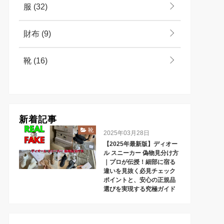
服
(32)
財布
(9)
靴
(16)
新着記事
靴
2025年03月28日
【2025年最新版】ディオー
ル スニーカー 偽物見分け方
｜プロが伝授！細部に宿る
違いを見抜く必見チェック
ポイントと、安心の正規品
選びを実現する究極ガイド