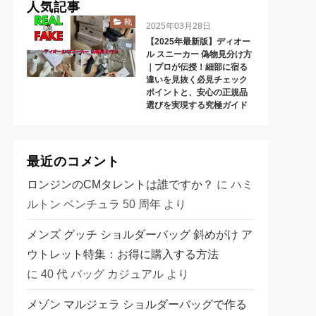
人気記事
靴
2025年03月28日
【2025年最新版】ディオー
ル スニーカー 偽物見分け方
｜プロが伝授！細部に宿る
違いを見抜く必見チェック
ポイントと、安心の正規品
選びを実現する究極ガイド
最近のコメント
ロンジンのCMタレントは誰ですか？
に
ハミ
ルトン ベンチュラ 50 周年
より
メンズ グッチ ショルダーバッグ 斜めがけ ア
ウトレット特集：お得に購入する方法
に
40 代 バッグ カジュアル
より
メゾン マルジェラ ショルダーバッグで作る