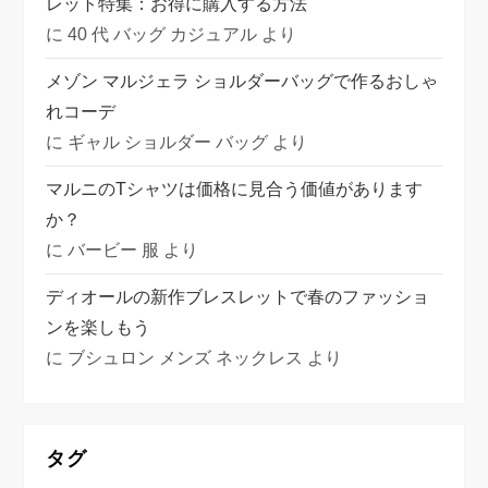
レット特集：お得に購入する方法
に
40 代 バッグ カジュアル
より
メゾン マルジェラ ショルダーバッグで作るおしゃ
れコーデ
に
ギャル ショルダー バッグ
より
マルニのTシャツは価格に見合う価値があります
か？
に
バービー 服
より
ディオールの新作ブレスレットで春のファッショ
ンを楽しもう
に
ブシュロン メンズ ネックレス
より
タグ