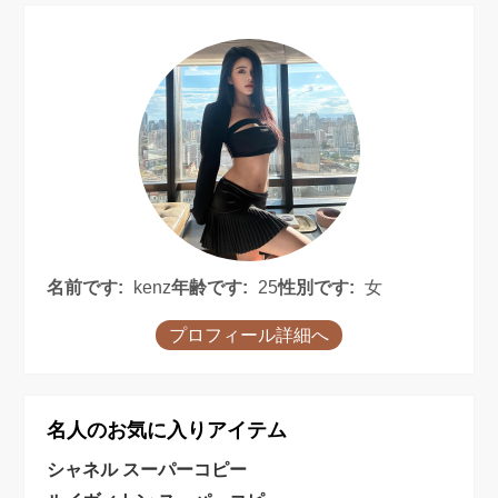
名前です:
kenz
年齢です:
25
性別です:
女
プロフィール詳細へ
名人のお気に入りアイテム
シャネル スーパーコピー