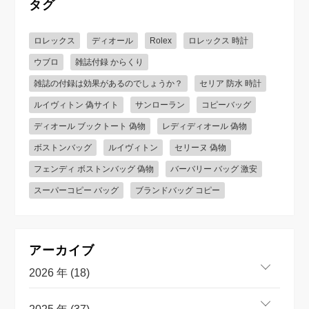
タグ
ロレックス
ディオール
Rolex
ロレックス 時計
ウブロ
雑誌付録 からくり
雑誌の付録は効果があるのでしょうか？
セリア 防水 時計
ルイヴィトン 偽サイト
サンローラン
コピーバッグ
ディオール ブックトート 偽物
レディディオール 偽物
ボストンバッグ
ルイヴィトン
セリーヌ 偽物
フェンディ ボストンバッグ 偽物
バーバリー バッグ 激安
スーパーコピー バッグ
ブランドバッグ コピー
アーカイブ
2026 年 (18)