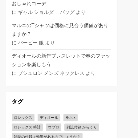
おしゃれコーデ
に
ギャル ショルダー バッグ
より
マルニのTシャツは価格に見合う価値があり
ますか？
に
バービー 服
より
ディオールの新作ブレスレットで春のファッ
ションを楽しもう
に
ブシュロン メンズ ネックレス
より
タグ
ロレックス
ディオール
Rolex
ロレックス 時計
ウブロ
雑誌付録 からくり
雑誌の付録は効果があるのでしょうか？