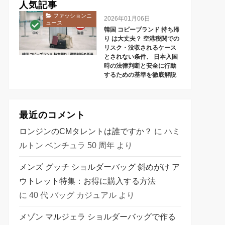
人気記事
ファッションニ
2026年01月06日
ュース
韓国 コピーブランド 持ち帰
り は大丈夫？ 空港税関での
リスク・没収されるケース
とされない条件、 日本入国
時の法律判断と安全に行動
するための基準を徹底解説
最近のコメント
ロンジンのCMタレントは誰ですか？
に
ハミ
ルトン ベンチュラ 50 周年
より
メンズ グッチ ショルダーバッグ 斜めがけ ア
ウトレット特集：お得に購入する方法
に
40 代 バッグ カジュアル
より
メゾン マルジェラ ショルダーバッグで作る