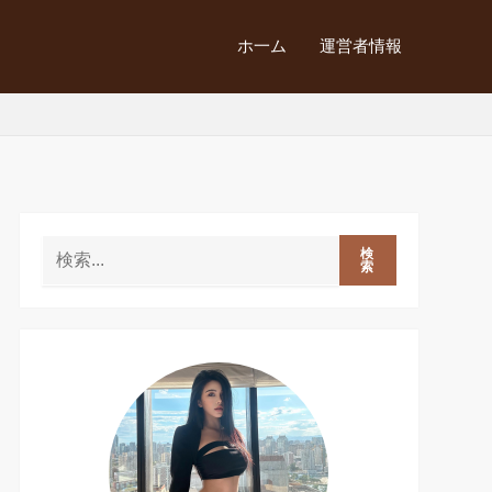
ホ一ム
運営者情報
検
索