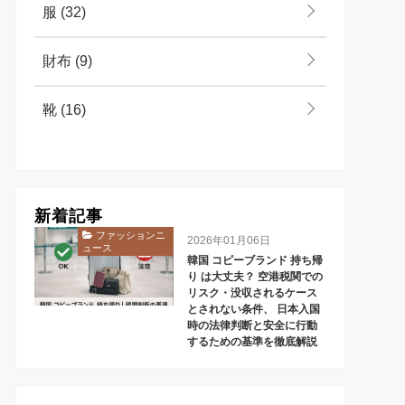
服
(32)
財布
(9)
靴
(16)
新着記事
ファッションニ
2026年01月06日
ュース
韓国 コピーブランド 持ち帰
り は大丈夫？ 空港税関での
リスク・没収されるケース
とされない条件、 日本入国
時の法律判断と安全に行動
するための基準を徹底解説