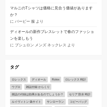
マルニのTシャツは価格に見合う価値があります
か？
に
バービー 服
より
ディオールの新作ブレスレットで春のファッショ
ンを楽しもう
に
ブシュロン メンズ ネックレス
より
タグ
ロレックス
ディオール
Rolex
ロレックス 時計
ウブロ
雑誌付録 からくり
雑誌の付録は効果があるのでしょうか？
セリア 防水 時計
ルイヴィトン 偽サイト
サンローラン
コピーバッグ