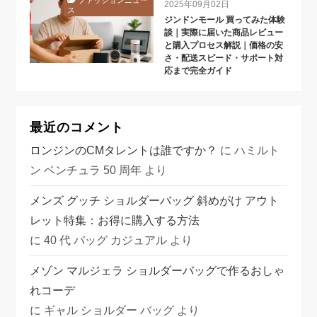
ファッションニュー
2025年09月02日
ス
ジンドンモール 買ってみた体験
談｜実際に届いた商品レビュー
と購入プロセス解説｜価格の安
さ・配送スピード・サポート対
応まで完全ガイド
最近のコメント
ロンジンのCMタレントは誰ですか？
に
ハミルト
ン ベンチュラ 50 周年
より
メンズ グッチ ショルダーバッグ 斜めがけ アウト
レット特集：お得に購入する方法
に
40 代 バッグ カジュアル
より
メゾン マルジェラ ショルダーバッグで作るおしゃ
れコーデ
に
ギャル ショルダー バッグ
より