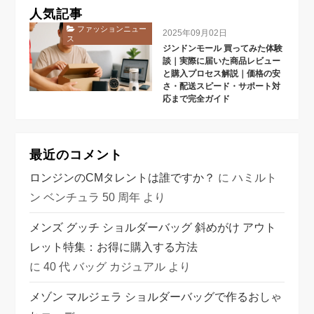
人気記事
ファッションニュー
2025年09月02日
ス
ジンドンモール 買ってみた体験
談｜実際に届いた商品レビュー
と購入プロセス解説｜価格の安
さ・配送スピード・サポート対
応まで完全ガイド
最近のコメント
ロンジンのCMタレントは誰ですか？
に
ハミルト
ン ベンチュラ 50 周年
より
メンズ グッチ ショルダーバッグ 斜めがけ アウト
レット特集：お得に購入する方法
に
40 代 バッグ カジュアル
より
メゾン マルジェラ ショルダーバッグで作るおしゃ