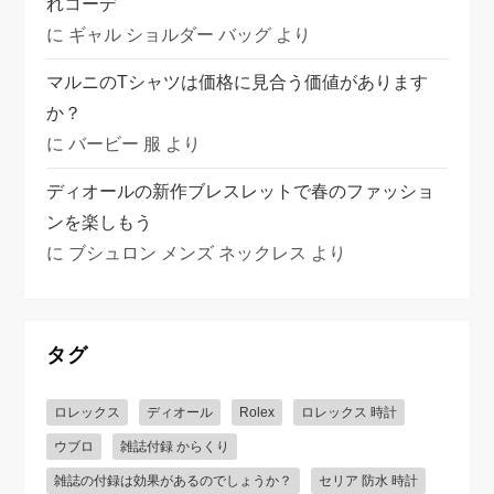
れコーデ
に
ギャル ショルダー バッグ
より
マルニのTシャツは価格に見合う価値があります
か？
に
バービー 服
より
ディオールの新作ブレスレットで春のファッショ
ンを楽しもう
に
ブシュロン メンズ ネックレス
より
タグ
ロレックス
ディオール
Rolex
ロレックス 時計
ウブロ
雑誌付録 からくり
雑誌の付録は効果があるのでしょうか？
セリア 防水 時計