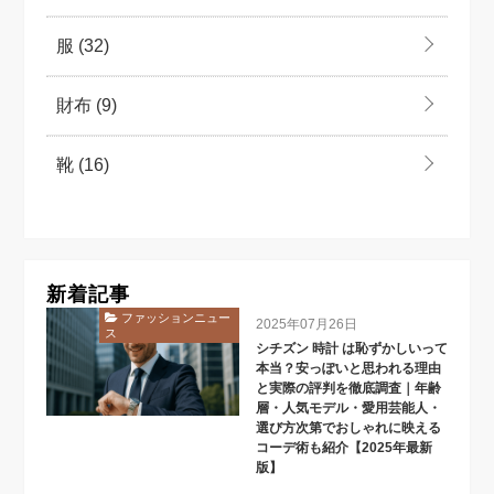
服
(32)
財布
(9)
靴
(16)
新着記事
ファッションニュー
2025年07月26日
ス
シチズン 時計 は恥ずかしいって
本当？安っぽいと思われる理由
と実際の評判を徹底調査｜年齢
層・人気モデル・愛用芸能人・
選び方次第でおしゃれに映える
コーデ術も紹介【2025年最新
版】