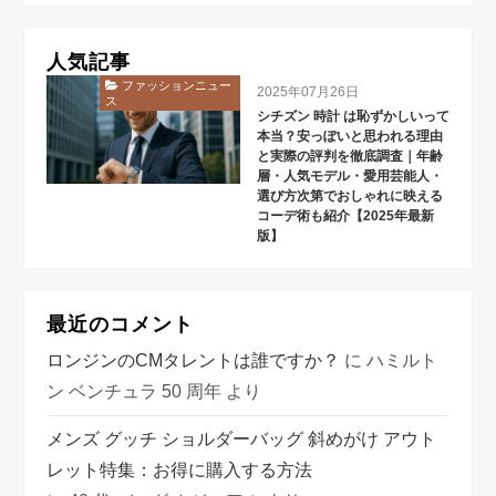
人気記事
ファッションニュー
2025年07月26日
ス
シチズン 時計 は恥ずかしいって
本当？安っぽいと思われる理由
と実際の評判を徹底調査｜年齢
層・人気モデル・愛用芸能人・
選び方次第でおしゃれに映える
コーデ術も紹介【2025年最新
版】
最近のコメント
ロンジンのCMタレントは誰ですか？
に
ハミルト
ン ベンチュラ 50 周年
より
メンズ グッチ ショルダーバッグ 斜めがけ アウト
レット特集：お得に購入する方法