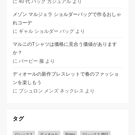
に
40 代 バッグ カジュアル
より
メゾン マルジェラ ショルダーバッグで作るおしゃ
れコーデ
に
ギャル ショルダー バッグ
より
マルニのTシャツは価格に見合う価値があります
か？
に
バービー 服
より
ディオールの新作ブレスレットで春のファッショ
ンを楽しもう
に
ブシュロン メンズ ネックレス
より
タグ
ロレックス
ディオール
Rolex
ロレックス 時計