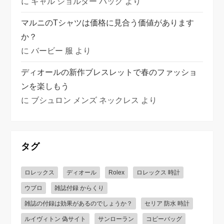
に
ギャル ショルダー バッグ
より
マルニのTシャツは価格に見合う価値があります
か？
に
バービー 服
より
ディオールの新作ブレスレットで春のファッショ
ンを楽しもう
に
ブシュロン メンズ ネックレス
より
タグ
ロレックス
ディオール
Rolex
ロレックス 時計
ウブロ
雑誌付録 からくり
雑誌の付録は効果があるのでしょうか？
セリア 防水 時計
ルイヴィトン 偽サイト
サンローラン
コピーバッグ