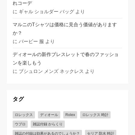
れコーデ
に
ギャル ショルダー バッグ
より
マルニのTシャツは価格に見合う価値があります
か？
に
バービー 服
より
ディオールの新作ブレスレットで春のファッショ
ンを楽しもう
に
ブシュロン メンズ ネックレス
より
タグ
ロレックス
ディオール
Rolex
ロレックス 時計
ウブロ
雑誌付録 からくり
雑誌の付録は効果があるのでしょうか？
セリア 防水 時計