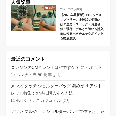
人気記事
時計
2025年05月06日
【2025年最新版】ロレックス
サブマリーナ 16610の特徴と
は？歴史・スペック・資産価
値・現行モデルとの違い＆購入
前に知るべきチェックポイント
を徹底解説！
最近のコメント
ロンジンのCMタレントは誰ですか？
に
ハミルト
ン ベンチュラ 50 周年
より
メンズ グッチ ショルダーバッグ 斜めがけ アウト
レット特集：お得に購入する方法
に
40 代 バッグ カジュアル
より
メゾン マルジェラ ショルダーバッグで作るおしゃ