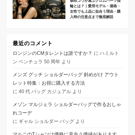
柴咲コウが選ぶクロムハーツ指
輪とは？｜愛用モデル・価格・
女性でも上品に似合う理由・購
入時の注意点まで徹底解説
最近のコメント
ロンジンのCMタレントは誰ですか？
に
ハミルト
ン ベンチュラ 50 周年
より
メンズ グッチ ショルダーバッグ 斜めがけ アウト
レット特集：お得に購入する方法
に
40 代 バッグ カジュアル
より
メゾン マルジェラ ショルダーバッグで作るおしゃ
れコーデ
に
ギャル ショルダー バッグ
より
マルニのTシャツは価格に見合う価値があります