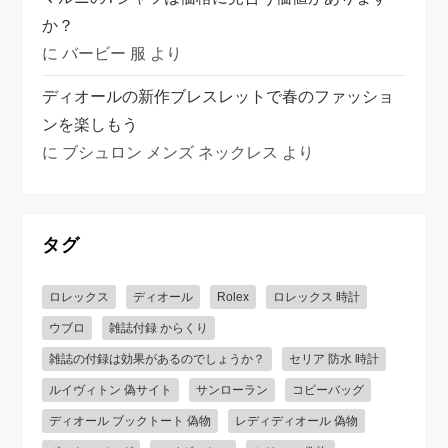
か？
に
バービー 服
より
ディオールの新作ブレスレットで春のファッショ
ンを楽しもう
に
ブシュロン メンズ ネックレス
より
タグ
ロレックス
ディオール
Rolex
ロレックス 時計
ウブロ
雑誌付録 からくり
雑誌の付録は効果があるのでしょうか？
セリア 防水 時計
ルイヴィトン 偽サイト
サンローラン
コピーバッグ
ディオール ブックトート 偽物
レディディオール 偽物