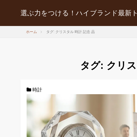
選ぶ力をつける！ハイブランド最新
ホーム
タグ: クリスタル 時計 記念 品
タグ:
クリス
時計