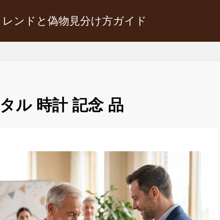
トレンドと偽物見分け方ガイド
タル 時計 記念 品