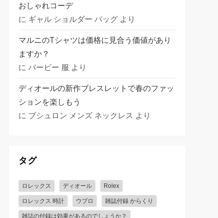
おしゃれコーデ
に
ギャル ショルダー バッグ
より
マルニのTシャツは価格に見合う価値があり
ますか？
に
バービー 服
より
ディオールの新作ブレスレットで春のファッ
ションを楽しもう
に
ブシュロン メンズ ネックレス
より
タグ
ロレックス
ディオール
Rolex
ロレックス 時計
ウブロ
雑誌付録 からくり
雑誌の付録は効果があるのでしょうか？