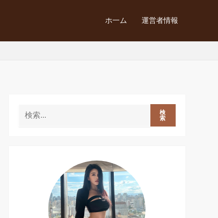
ホ一ム
運営者情報
検
索