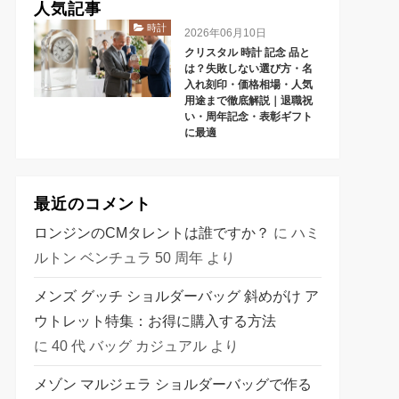
人気記事
時計
2026年06月10日
クリスタル 時計 記念 品と
は？失敗しない選び方・名
入れ刻印・価格相場・人気
用途まで徹底解説｜退職祝
い・周年記念・表彰ギフト
に最適
最近のコメント
ロンジンのCMタレントは誰ですか？
に
ハミ
ルトン ベンチュラ 50 周年
より
メンズ グッチ ショルダーバッグ 斜めがけ ア
ウトレット特集：お得に購入する方法
に
40 代 バッグ カジュアル
より
メゾン マルジェラ ショルダーバッグで作る