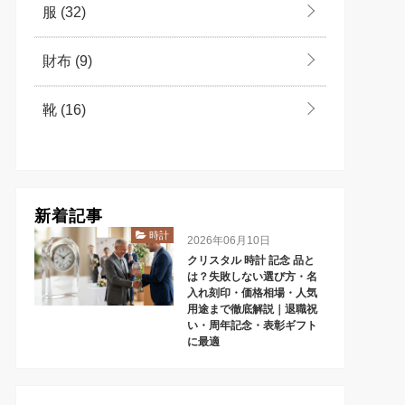
服
(32)
財布
(9)
靴
(16)
新着記事
時計
2026年06月10日
クリスタル 時計 記念 品と
は？失敗しない選び方・名
入れ刻印・価格相場・人気
用途まで徹底解説｜退職祝
い・周年記念・表彰ギフト
に最適