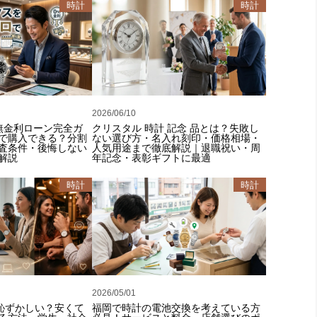
時計
時計
2026/06/10
 無金利ローン完全ガ
クリスタル 時計 記念 品とは？失敗し
で購入できる？分割
ない選び方・名入れ刻印・価格相場・
査条件・後悔しない
人気用途まで徹底解説｜退職祝い・周
解説
年記念・表彰ギフトに最適
時計
時計
2026/05/01
は恥ずかしい？安くて
福岡で時計の電池交換を考えている方