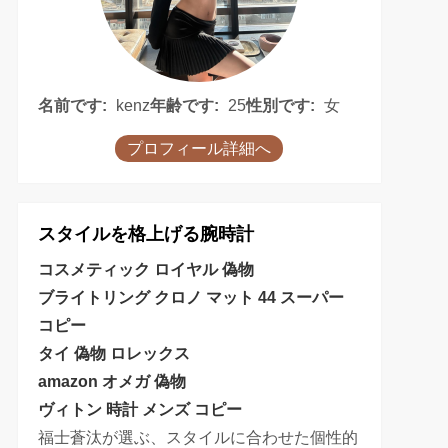
名前です:
kenz
年齢です:
25
性別です:
女
プロフィール詳細へ
スタイルを格上げる腕時計
コスメティック ロイヤル 偽物
ブライトリング クロノ マット 44 スーパー
コピー
タイ 偽物 ロレックス
amazon オメガ 偽物
ヴィトン 時計 メンズ コピー
福士蒼汰が選ぶ、スタイルに合わせた個性的