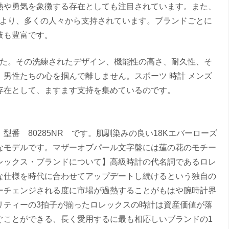
熱や勇気を象徴する存在としても注目されています。また、
により、多くの人々から支持されています。ブランドごとに
肢も豊富です。
した。その洗練されたデザイン、機能性の高さ、耐久性、そ
男性たちの心を掴んで離しません。スポーツ 時計 メンズ
存在として、ますます支持を集めているのです。
番 80285NR です。肌馴染みの良い18Kエバーローズ
なモデルです。マザーオブパール文字盤には蓮の花のモチー
レックス・ブランドについて】高級時計の代名詞であるロレ
な仕様を時代に合わせてアップデートし続けるという独自の
ーチェンジされる度に市場が過熱することがもはや腕時計界
リティーの3拍子が揃ったロレックスの時計は資産価値が落
ぐことができる、長く愛用するに最も相応しいブランドの1