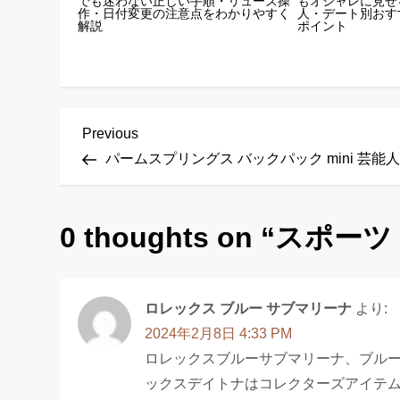
でも迷わない正しい手順・リューズ操
もオシャレに見せ
作・日付変更の注意点をわかりやすく
人・デート別おす
解説
ポイント
投
Previous
Previous
稿
Post
パームスプリングス バックパック mini 芸能
ナ
ビ
ゲ
0 thoughts on “
スポーツ
ー
シ
ョ
ロレックス ブルー サブマリーナ
より:
ン
2024年2月8日 4:33 PM
ロレックスブルーサブマリーナ、ブル
ックスデイトナはコレクターズアイテ