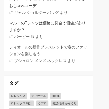
おしゃれコーデ
に
ギャル ショルダー バッグ
より
マルニのTシャツは価格に見合う価値があり
ますか？
に
バービー 服
より
ディオールの新作ブレスレットで春のファッ
ションを楽しもう
に
ブシュロン メンズ ネックレス
より
タグ
ロレックス
ディオール
Rolex
ロレックス 時計
ウブロ
雑誌付録 からくり