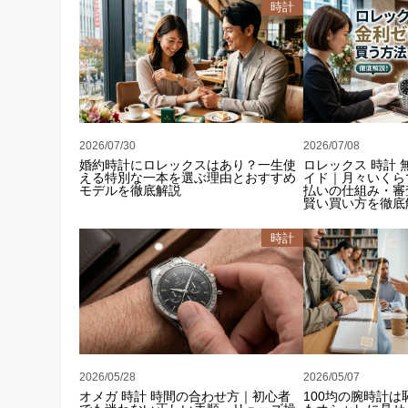
時計
2026/07/30
2026/07/08
婚約時計にロレックスはあり？一生使
ロレックス 時計
える特別な一本を選ぶ理由とおすすめ
イド｜月々いくら
モデルを徹底解説
払いの仕組み・審
賢い買い方を徹底
時計
2026/05/28
2026/05/07
オメガ 時計 時間の合わせ方｜初心者
100均の腕時計