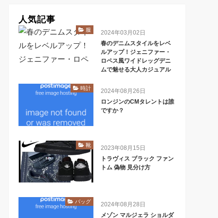
人気記事
服
2024年03月02日
春のデニムスタイルをレベ
ルアップ！ジェニファー・
ロペス風ワイドレッグデニ
ムで魅せる大人カジュアル
t
t
時計
2024年08月26日
ロンジンのCMタレントは誰
ですか？
靴
2023年08月15日
トラヴィス ブラック ファン
トム 偽物 見分け方
バッグ
2024年08月28日
メゾン マルジェラ ショルダ