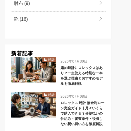
財布
(9)
靴
(16)
新着記事
時計
2026年07月30日
婚約時計にロレックスはあ
り？一生使える特別な一本
を選ぶ理由とおすすめモデ
ルを徹底解説
時計
2026年07月08日
ロレックス 時計 無金利ロー
ン完全ガイド｜月々いくら
で購入できる？分割払いの
仕組み・審査条件・後悔し
ない賢い買い方を徹底解説