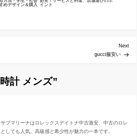
る方法・学生・社会
必見！サービスと料金、店舗選びのポ
すめデザイン＆購入
イント
Nex
Next
Pos
人
gucci服安い
 時計 メンズ
”
ーサブマリーナはロレックスデイトナ中古激安、中古のロレ
ムとしても人気。高級感と希少性が魅力の一本です。