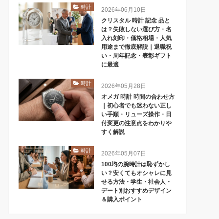
時計
2026年06月10日
クリスタル 時計 記念 品と
は？失敗しない選び方・名
入れ刻印・価格相場・人気
用途まで徹底解説｜退職祝
い・周年記念・表彰ギフト
に最適
時計
2026年05月28日
オメガ 時計 時間の合わせ方
｜初心者でも迷わない正し
い手順・リューズ操作・日
付変更の注意点をわかりや
すく解説
時計
2026年05月07日
100均の腕時計は恥ずかし
い？安くてもオシャレに見
せる方法・学生・社会人・
デート別おすすめデザイン
＆購入ポイント