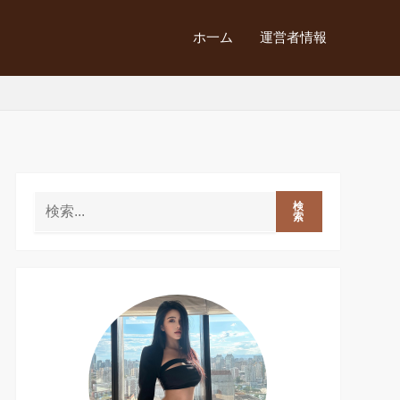
ホ一ム
運営者情報
検
索